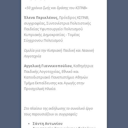
«50 χρόνια ζωής και δράσης του ΚΣΠΝΒ»
Έλενα Περικλέους,
Πρόεδρος ΚΣΠΝΒ,
συγγραφέας, Συντονίστρια Πολιτιστικής
Παιδείας Υφυπουργείο Πολιτισμού
Κυπριακής Δημοκρατίας - Τομέας
Σύγχρονου Πολιτισμού
Ομιλία για την Κυπριακή Παιδική και Νεανική
Λογοτεχνία
Αγγελική Γιαννικοπούλου,
Καθηγήτρια
Παιδικής Λογοτεχνίας, Εθνικό και
Καποδιστριακό Πανεπιστήμιο Αθηνών
Τμήμα Εκπαίδευσης και Αγωγής στην
Προσχολική Ηλικία
Στο πλαίσιο της εκδήλωσης
το συνολικό έργο
τους παρουσιάζουν οι συγγραφείς:
Σάντη Αντωνίου