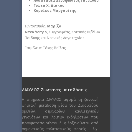
Αναστασία Ξενοφώντος Γαϊτάνου
Γιώτα Χ. Διάκου
Κυριάκος Μαργαρίτης
Συντονισμός :
Μαρίζα
Ντεκάστρο,
Συγγραφέας, Κριτικός Βιβλίων
Παιδικής και Νεανικής Λογοτεχνίας
Επιμέλεια: Τάκης Βοΐλας
ΔΙΑΥΛΟΣ Ζωντανές μεταδόσεις
Η υπηρεσία ΔΙΑΥΛΟΣ αφορά τη ζωντανή
ψηφιακή μετάδοση μέσω του Διαδικτύου
ομιλιών, σεμιναρίων, καλλιτεχνικών
γεγονότων και λοιπών εκδηλώσεων που
πραγματοποιούνται ή φιλοξενούνται από
σημαντικούς πολιτιστικούς φορείς – λ.χ.