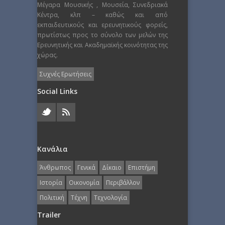
Μέγαρα Μουσικής , Μουσεία, Συνεδριακά
Κέντρα, κλπ – καθώς και από
εκπαιδευτικούς και ερευνητικούς φορείς,
πρωτίστως προς το σύνολο των μελών της
Ερευνητικής και Ακαδημαϊκής κοινότητας της
χώρας.
Συχνές Ερωτήσεις
Social Links
Κανάλια
Άνθρωπος
Γενικά
Δίκαιο
Επιστήμη
Ιστορία
Οικονομία
Περιβάλλον
Πολιτική
Τέχνη
Τεχνολογία
Trailer