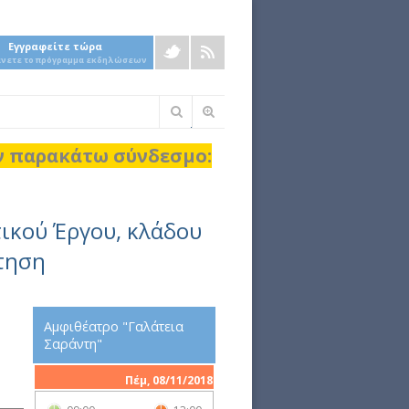
Εγγραφείτε τώρα
άνετε το πρόγραμμα εκδηλώσεων
Φόρμα
αναζήτησης
ον παρακάτω σύνδεσμο:
ικού Έργου, κλάδου
τηση
Αμφιθέατρο "Γαλάτεια
Σαράντη"
Πέμ, 08/11/2018