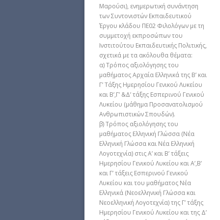
Μαρούσι), ενημερωτική συνάντηση
των Συντονιστών Εκπαιδευτικού
Έργου κλάδου ΠΕ02 Φιλολόγων με τη
συμμετοχή εκπροσώπων του
Ινστιτούτου Εκπαιδευτικής Πολιτικής,
σχετικά με τα ακόλουθα θέματα:
α) Τρόπος αξιολόγησης του
μαθήματος Αρχαία Ελληνικά της Β’ και
Γ’ Τάξης Ημερησίου Γενικού Λυκείου
και Β’,Γ’ &Δ’ τάξης Εσπερινού Γενικού
Λυκείου (μάθημα Προσανατολισμού
Ανθρωπιστικών Σπουδών).
β) Τρόπος αξιολόγησης του
μαθήματος Ελληνική Γλώσσα (Νέα
Ελληνική Γλώσσα και Νέα Ελληνική
Λογοτεχνία) στις Α’ και Β’ τάξεις
Ημερησίου Γενικού Λυκείου και Α’,Β’
και Γ’ τάξεις Εσπερινού Γενικού
Λυκείου και του μαθήματος Νέα
Ελληνικά (Νεοελληνική Γλώσσα και
Νεοελληνική Λογοτεχνία) της Γ’ τάξης
Ημερησίου Γενικού Λυκείου και της Δ’