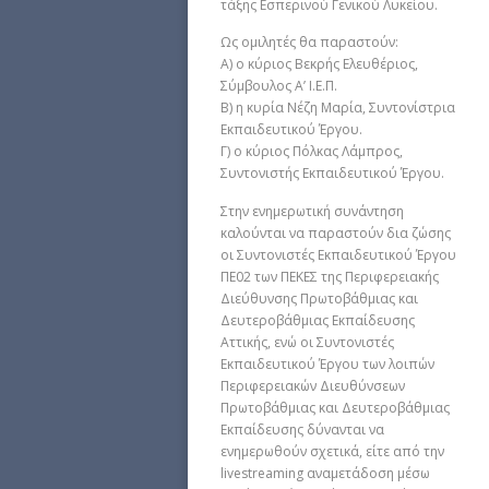
τάξης Εσπερινού Γενικού Λυκείου.
Ως ομιλητές θα παραστούν:
Α) ο κύριος Βεκρής Ελευθέριος,
Σύμβουλος Α’ Ι.Ε.Π.
Β) η κυρία Νέζη Μαρία, Συντονίστρια
Εκπαιδευτικού Έργου.
Γ) ο κύριος Πόλκας Λάμπρος,
Συντονιστής Εκπαιδευτικού Έργου.
Στην ενημερωτική συνάντηση
καλούνται να παραστούν δια ζώσης
οι Συντονιστές Εκπαιδευτικού Έργου
ΠΕ02 των ΠΕΚΕΣ της Περιφερειακής
Διεύθυνσης Πρωτοβάθμιας και
Δευτεροβάθμιας Εκπαίδευσης
Αττικής, ενώ οι Συντονιστές
Εκπαιδευτικού Έργου των λοιπών
Περιφερειακών Διευθύνσεων
Πρωτοβάθμιας και Δευτεροβάθμιας
Εκπαίδευσης δύνανται να
ενημερωθούν σχετικά, είτε από την
livestreaming αναμετάδoση μέσω