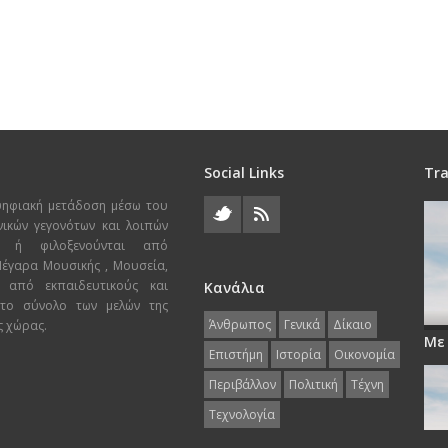
Social Links
Tra
ψηφιακή μετάδοση μέσω του
χνικών γεγονότων και λοιπών
ι ή φιλοξενούνται από
 Μέγαρα Μουσικής , Μουσεία,
 από εκπαιδευτικούς και
Κανάλια
 το σύνολο των μελών της
Άνθρωπος
Γενικά
Δίκαιο
ς χώρας.
Με
Επιστήμη
Ιστορία
Οικονομία
Περιβάλλον
Πολιτική
Τέχνη
Τεχνολογία