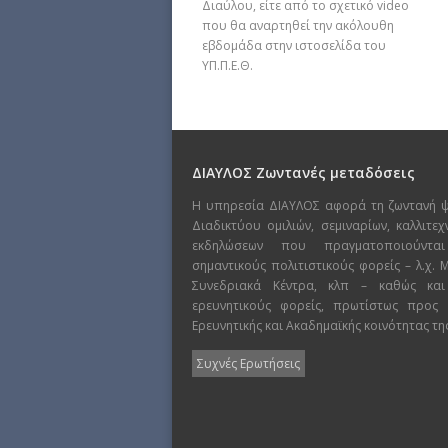
Διαύλου, είτε από το σχετικό video
που θα αναρτηθεί την ακόλουθη
εβδομάδα στην ιστοσελίδα του
ΥΠ.Π.Ε.Θ.
ΔΙΑΥΛΟΣ Ζωντανές μεταδόσεις
Η υπηρεσία ΔΙΑΥΛΟΣ αφορά τη ζωντανή 
Διαδικτύου ομιλιών, σεμιναρίων, καλλιτε
εκδηλώσεων που πραγματοποιούντα
σημαντικούς πολιτιστικούς φορείς – λ.χ.
Συνεδριακά Κέντρα, κλπ – καθώς και
ερευνητικούς φορείς, πρωτίστως προς
Ερευνητικής και Ακαδημαϊκής κοινότητας τη
Συχνές Ερωτήσεις