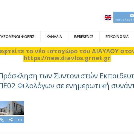
για να λαμβ
ΓΑΖΟΜΕΝΟΙ ΦΟΡΕΙΣ
ΚΑΝΑΛΙΑ
E:PRESENCE
ΕΠΙΚΟΙΝΩΝΙΑ
εφτείτε το νέο ιστοχώρο του ΔΙΑΥΛΟΥ στ
https://new.diavlos.grnet.gr
Πρόσκληση των Συντονιστών Εκπαιδευτ
ΠΕ02 Φιλολόγων σε ενημερωτική συνάν