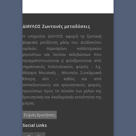
ΔΙΑΥΛΟΣ Ζωντανές μεταδόσεις
Η υπηρεσία ΔΙΑΥΛΟΣ αφορά τη ζωντανή
ψηφιακή μετάδοση μέσω του Διαδικτύου
ομιλιών, σεμιναρίων, καλλιτεχνικών
γεγονότων και λοιπών εκδηλώσεων που
πραγματοποιούνται ή φιλοξενούνται από
σημαντικούς πολιτιστικούς φορείς – λ.χ.
Μέγαρα Μουσικής , Μουσεία, Συνεδριακά
Κέντρα, κλπ – καθώς και από
εκπαιδευτικούς και ερευνητικούς φορείς,
πρωτίστως προς το σύνολο των μελών της
Ερευνητικής και Ακαδημαϊκής κοινότητας της
χώρας.
Συχνές Ερωτήσεις
Social Links