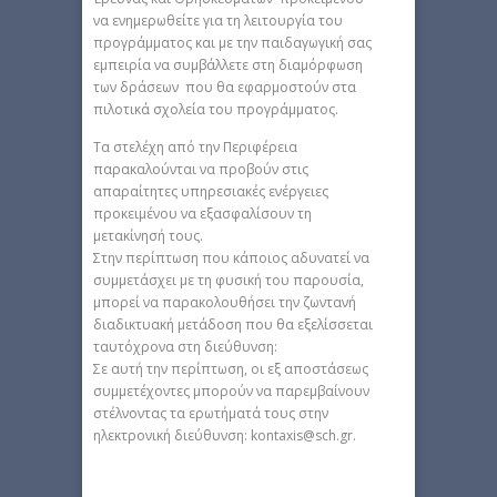
να ενημερωθείτε για τη λειτουργία του
προγράμματος και με την παιδαγωγική σας
εμπειρία να συμβάλλετε στη διαμόρφωση
των δράσεων που θα εφαρμοστούν στα
πιλοτικά σχολεία του προγράμματος.
Τα στελέχη από την Περιφέρεια
παρακαλούνται να προβούν στις
απαραίτητες υπηρεσιακές ενέργειες
προκειμένου να εξασφαλίσουν τη
μετακίνησή τους.
Στην περίπτωση που κάποιος αδυνατεί να
συμμετάσχει με τη φυσική του παρουσία,
μπορεί να παρακολουθήσει την ζωντανή
διαδικτυακή μετάδοση που θα εξελίσσεται
ταυτόχρονα στη διεύθυνση:
Σε αυτή την περίπτωση, οι εξ αποστάσεως
συμμετέχοντες μπορούν να παρεμβαίνουν
στέλνοντας τα ερωτήματά τους στην
ηλεκτρονική διεύθυνση: kontaxis@sch.gr.