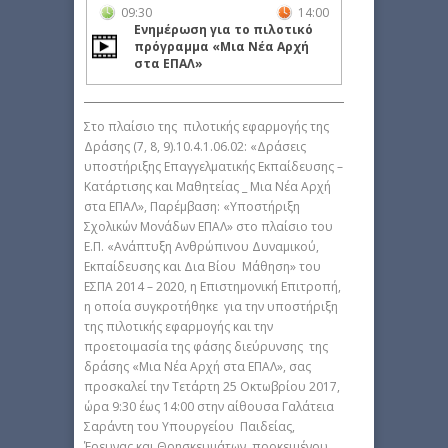
09:30
14:00
Ενημέρωση για το πιλοτικό
πρόγραμμα «Μια Νέα Αρχή
στα ΕΠΑΛ»
Στο πλαίσιο της πιλοτικής εφαρμογής της
Δράσης (7, 8, 9).10.4.1.06.02: «Δράσεις
υποστήριξης Επαγγελματικής Εκπαίδευσης –
Κατάρτισης και Μαθητείας _ Μια Νέα Αρχή
στα ΕΠΑΛ», Παρέμβαση: «Υποστήριξη
Σχολικών Μονάδων ΕΠΑΛ» στο πλαίσιο του
Ε.Π. «Ανάπτυξη Ανθρώπινου Δυναμικού,
Εκπαίδευσης και Δια Βίου Μάθηση» του
ΕΣΠΑ 2014 – 2020, η Επιστημονική Επιτροπή,
η οποία συγκροτήθηκε για την υποστήριξη
της πιλοτικής εφαρμογής και την
προετοιμασία της φάσης διεύρυνσης της
δράσης «Μια Νέα Αρχή στα ΕΠΑΛ», σας
προσκαλεί την Τετάρτη 25 Οκτωβρίου 2017,
ώρα 9:30 έως 14:00 στην αίθουσα Γαλάτεια
Σαράντη του Υπουργείου Παιδείας,
Έρευνας και Θρησκευμάτων προκειμένου