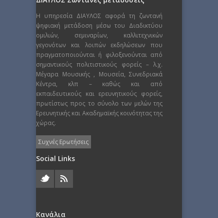
Η υπηρεσία ΔΙΑΥΛΟΣ αφορά τη ζωντανή
ψηφιακή μετάδοση μέσω του Διαδικτύου
ομιλιών, σεμιναρίων, καλλιτεχνικών
γεγονότων και λοιπών εκδηλώσεων που
πραγματοποιούνται ή φιλοξενούνται από
σημαντικούς πολιτιστικούς φορείς – λ.χ.
Μέγαρα Μουσικής , Μουσεία, Συνεδριακά
Κέντρα, κλπ – καθώς και από
εκπαιδευτικούς και ερευνητικούς φορείς,
πρωτίστως προς το σύνολο των μελών της
Ερευνητικής και Ακαδημαϊκής κοινότητας της
χώρας.
Συχνές Ερωτήσεις
Social Links
Κανάλια