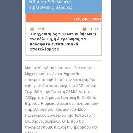
Αίθουσα Εκδηλώσεων
Βιβλιοθήκης Βέροιας
Τετ, 24/05/2017
19:30
21:00
O Μηχανισμός των Αντικυθήρων : H
ανακάλυψη, η διερεύνηση, τα
πρόσφατα εντυπωσιακά
αποτελέσματα
Μια πολύ ενδιαφέρουσα ομιλία για τον
Μηχανισμό των Αντικυθήρων θα
πραγματοποιηθεί από τον διακεκριμένο
καθηγητή Αστροφυσικής του ΑΠΘ Ιωάννη
Σειραδάκη την Τετάρτη 24 Μαΐου, στις
7.30μμ, στη Δημόσια Κεντρική Βιβλιοθήκη
Βέροιας. Η ομιλία γίνεται στο πλαίσιο των
παράλληλων εκδηλώσεων του 42ου
Πανελλήνιου Συνεδρίου της Πολιτιστικής
Ένωσης Εργαζομένων ΟΤΕ, που θα
πραγματοποιηθεί αυτή την εβδομάδα στη