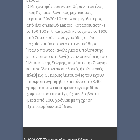
Βέροια.
Ο Μηχανισμός των Αντικυθήρων ήταν ένας
ακριβής ημερολογιακός μηχανισμός,
περίπου 30×20×10 cm –λίγο μεγαλύτερος
από ένα σημερινό Laptop. Κατασκευάστηκε
το 150-100 π.Χ. και βρέθηκε τυχαίως το 1900
από Συμιακούς σφουγγαράδες σε ένα
αρχαίο ναυάγιο κοντά στα Αντικύθηρα.
Ήταν ο πρώτος (αναλογικός) υπολογιστής
με τον οποίο υπολογίζονταν οι κινήσεις του
Ήλιου και της Σελήνης, οι φάσεις της Σελήνης
και προβλέπονταν οι ηλιακές ή σεληνιακές
εκλείψεις. Οι κύριες λειτουργίες του έχουν
αποκρυπτογραφηθεί και πάνω από 3.400
γράμματα του εκτεταμένου εγχειριδίου
χρήσεως που περιείχε, έχουν διαβαστεί
(μετά από 2000 χρόνια!) με τη χρήση
εξειδικευμένων μεθόδων.
ΔΙΑΥΛΟΣ Ζωντανές μεταδόσεις