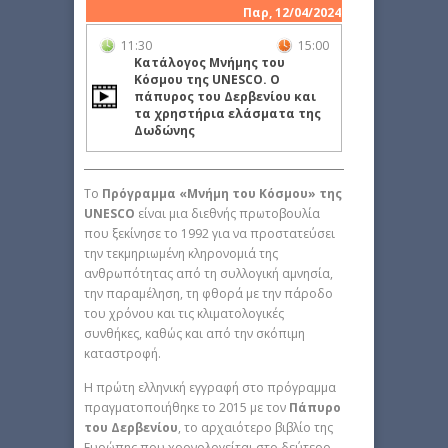
Παρ, 12/04/2024
11:30
15:00
Κατάλογος Μνήμης του
Κόσμου της UNESCO. Ο
πάπυρος του Δερβενίου και
τα χρηστήρια ελάσματα της
Δωδώνης
Το
Πρόγραμμα «Μνήμη του Κόσμου» της
UNESCO
είναι μια διεθνής πρωτοβουλία
που ξεκίνησε το 1992 για να προστατεύσει
την τεκμηριωμένη κληρονομιά της
ανθρωπότητας από τη συλλογική αμνησία,
την παραμέληση, τη φθορά με την πάροδο
του χρόνου και τις κλιματολογικές
συνθήκες, καθώς και από την σκόπιμη
καταστροφή.
Η πρώτη ελληνική εγγραφή στο πρόγραμμα
πραγματοποιήθηκε το 2015 με τον
Πάπυρο
του Δερβενίου
, το αρχαιότερο βιβλίο της
Ευρώπης που χρονολογείται στο δεύτερο