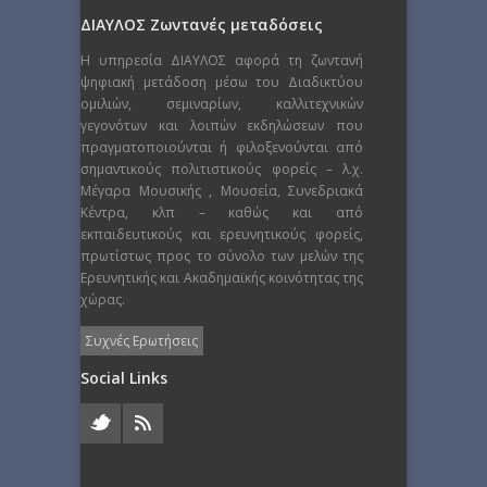
ΔΙΑΥΛΟΣ Ζωντανές μεταδόσεις
Η υπηρεσία ΔΙΑΥΛΟΣ αφορά τη ζωντανή
ψηφιακή μετάδοση μέσω του Διαδικτύου
ομιλιών, σεμιναρίων, καλλιτεχνικών
γεγονότων και λοιπών εκδηλώσεων που
πραγματοποιούνται ή φιλοξενούνται από
σημαντικούς πολιτιστικούς φορείς – λ.χ.
Μέγαρα Μουσικής , Μουσεία, Συνεδριακά
Κέντρα, κλπ – καθώς και από
εκπαιδευτικούς και ερευνητικούς φορείς,
πρωτίστως προς το σύνολο των μελών της
Ερευνητικής και Ακαδημαϊκής κοινότητας της
χώρας.
Συχνές Ερωτήσεις
Social Links