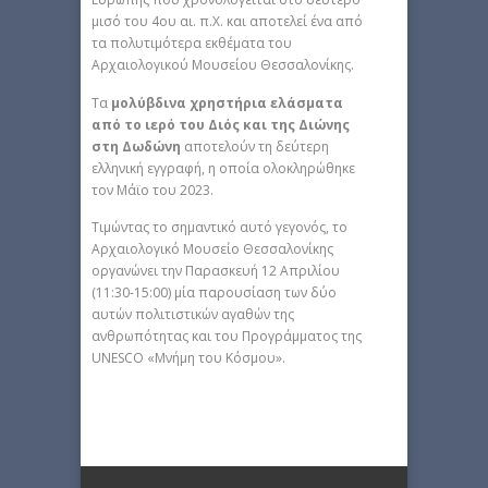
μισό του 4ου αι. π.Χ. και αποτελεί ένα από
τα πολυτιμότερα εκθέματα του
Αρχαιολογικού Μουσείου Θεσσαλονίκης.
Τα
μολύβδινα χρηστήρια ελάσματα
από το ιερό του Διός και της Διώνης
στη Δωδώνη
αποτελούν τη δεύτερη
ελληνική εγγραφή, η οποία ολοκληρώθηκε
τον Μάϊο του 2023.
Τιμώντας το σημαντικό αυτό γεγονός, το
Αρχαιολογικό Μουσείο Θεσσαλονίκης
οργανώνει την Παρασκευή 12 Απριλίου
(11:30-15:00) μία παρουσίαση των δύο
αυτών πολιτιστικών αγαθών της
ανθρωπότητας και του Προγράμματος της
UNESCO «Μνήμη του Κόσμου».