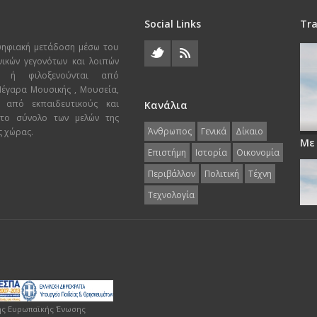
Social Links
Tra
ψηφιακή μετάδοση μέσω του
χνικών γεγονότων και λοιπών
ι ή φιλοξενούνται από
 Μέγαρα Μουσικής , Μουσεία,
 από εκπαιδευτικούς και
Κανάλια
 το σύνολο των μελών της
Άνθρωπος
Γενικά
Δίκαιο
ς χώρας.
Με
Επιστήμη
Ιστορία
Οικονομία
Περιβάλλον
Πολιτική
Τέχνη
Τεχνολογία
ης Ευρωπαϊκής Ένωσης