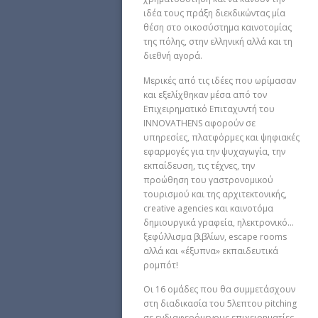
ιδέα τους πράξη διεκδικώντας μία
θέση στο οικοσύστημα καινοτομίας
της πόλης, στην ελληνική αλλά και τη
διεθνή αγορά.
Μερικές από τις ιδέες που ωρίμασαν
και εξελίχθηκαν μέσα από τον
Επιχειρηματικό Επιταχυντή του
INNOVATHENS αφορούν σε
υπηρεσίες, πλατφόρμες και ψηφιακές
εφαρμογές για την ψυχαγωγία, την
εκπαίδευση, τις τέχνες, την
προώθηση του γαστρονομικού
τουρισμού και της αρχιτεκτονικής,
creative agencies και καινοτόμα
δημιουργικά γραφεία, ηλεκτρονικό…
ξεφύλλισμα βιβλίων, escape rooms
αλλά και «έξυπνα» εκπαιδευτικά
ρομπότ!
Οι 16 ομάδες που θα συμμετάσχουν
στη διαδικασία του 5λεπτου pitching
σε ενδιαφερόμενους επιχειρηματίες