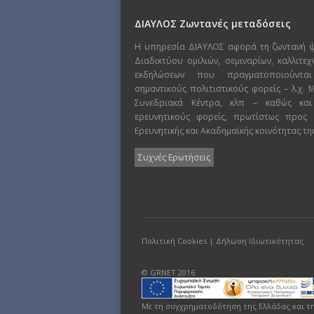
ΔΙΑΥΛΟΣ Ζωντανές μεταδόσεις
Η υπηρεσία ΔΙΑΥΛΟΣ αφορά τη ζωντανή 
Διαδικτύου ομιλιών, σεμιναρίων, καλλιτε
εκδηλώσεων που πραγματοποιούντα
σημαντικούς πολιτιστικούς φορείς – λ.χ.
Συνεδριακά Κέντρα, κλπ – καθώς και
ερευνητικούς φορείς, πρωτίστως προς
Ερευνητικής και Ακαδημαϊκής κοινότητας τη
Συχνές Ερωτήσεις
Πολιτική Cookies
|
Δήλωση Ιδιωτικότητας
© GRNET 2016
Με τη συγχρηματοδότηση της Ελλάδας και τ