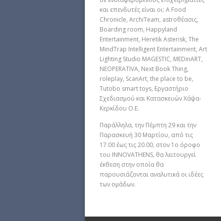
και επενδυτές είναι οι: A Food
Chronicle, ArchiTeam, astroθέασις,
Boarding room, Happyland
Entertainment, Heretik Asterisk, The
MindTrap Intelligent Entertainment, Art
Lighting Studio MAGESTIC, MEDinART,
NEOPERATIVA, Next Book Thing,
roleplay, ScanArt, the place to be,
Tutobo smart toys, Εργαστήριο
Σχεδιασμού και Κατασκευών Χάψα-
Κερκίδου Ο.Ε.
Παράλληλα, την Πέμπτη 29 και την
Παρασκευή 30 Μαρτίου, από τις
17.00 έως τις 20.00, στον 1ο όροφο
του INNOVATHENS, θα λειτουργεί
έκθεση στην οποία θα
παρουσιάζονται αναλυτικά οι ιδέες
των ομάδων.