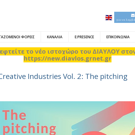
για να λαμβ
ΓΑΖΟΜΕΝΟΙ ΦΟΡΕΙΣ
ΚΑΝΑΛΙΑ
E:PRESENCE
ΕΠΙΚΟΙΝΩΝΙΑ
εφτείτε το νέο ιστοχώρο του ΔΙΑΥΛΟΥ στ
https://new.diavlos.grnet.gr
Creative Industries Vol. 2: The pitching