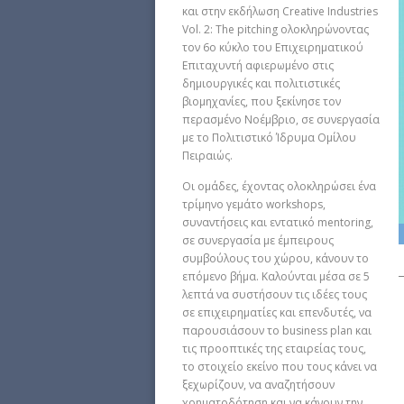
και στην εκδήλωση Creative Industries
Vol. 2: The pitching ολοκληρώνοντας
τον 6o κύκλο του Επιχειρηματικού
Επιταχυντή αφιερωμένο στις
δημιουργικές και πολιτιστικές
βιομηχανίες, που ξεκίνησε τον
περασμένο Νοέμβριο, σε συνεργασία
με το Πολιτιστικό Ίδρυμα Ομίλου
Πειραιώς.
Οι ομάδες, έχοντας ολοκληρώσει ένα
τρίμηνο γεμάτο workshops,
συναντήσεις και εντατικό mentoring,
σε συνεργασία με έμπειρους
συμβούλους του χώρου, κάνουν το
επόμενο βήμα. Καλούνται μέσα σε 5
λεπτά να συστήσουν τις ιδέες τους
σε επιχειρηματίες και επενδυτές, να
παρουσιάσουν το business plan και
τις προοπτικές της εταιρείας τους,
το στοιχείο εκείνο που τους κάνει να
ξεχωρίζουν, να αναζητήσουν
χρηματοδότηση και να κάνουν την