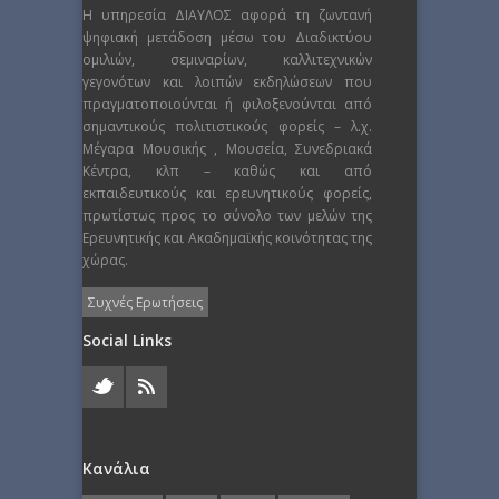
Η υπηρεσία ΔΙΑΥΛΟΣ αφορά τη ζωντανή
ψηφιακή μετάδοση μέσω του Διαδικτύου
ομιλιών, σεμιναρίων, καλλιτεχνικών
γεγονότων και λοιπών εκδηλώσεων που
πραγματοποιούνται ή φιλοξενούνται από
σημαντικούς πολιτιστικούς φορείς – λ.χ.
Μέγαρα Μουσικής , Μουσεία, Συνεδριακά
Κέντρα, κλπ – καθώς και από
εκπαιδευτικούς και ερευνητικούς φορείς,
πρωτίστως προς το σύνολο των μελών της
Ερευνητικής και Ακαδημαϊκής κοινότητας της
χώρας.
Συχνές Ερωτήσεις
Social Links
Κανάλια