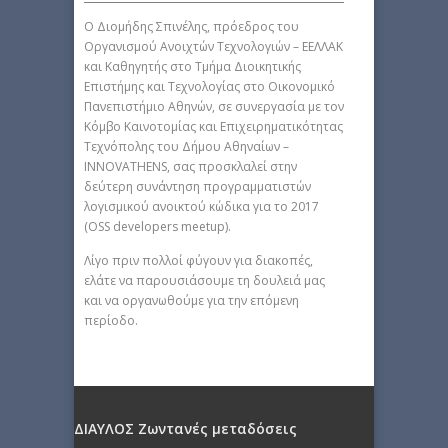
O Διομήδης Σπινέλης, πρόεδρος του
Οργανισμού Ανοιχτών Τεχνολογιών – ΕΕΛΛΑΚ
και Καθηγητής στο Τμήμα Διοικητικής
Επιστήμης και Τεχνολογίας στο Οικονομικό
Πανεπιστήμιο Αθηνών, σε συνεργασία με τον
Κόμβο Καινοτομίας και Επιχειρηματικότητας
Τεχνόπολης του Δήμου Αθηναίων –
INNOVATHENS, σας προσκλαλεί στην
δεύτερη συνάντηση προγραμματιστών
λογισμικού ανοικτού κώδικα για το 2017
(OSS developers meetup).
Λίγο πριν πολλοί φύγουν για διακοπές,
ελάτε να παρουσιάσουμε τη δουλειά μας
και να οργανωθούμε για την επόμενη
περίοδο.
ΔΙΑΥΛΟΣ Ζωντανές μεταδόσεις