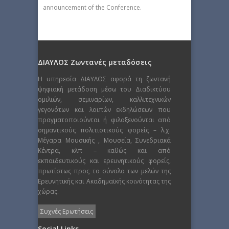
announcement of the Conference.
ΔΙΑΥΛΟΣ Ζωντανές μεταδόσεις
Η υπηρεσία ΔΙΑΥΛΟΣ αφορά τη ζωντανή
ψηφιακή μετάδοση μέσω του Διαδικτύου
ομιλιών, σεμιναρίων, καλλιτεχνικών
γεγονότων και λοιπών εκδηλώσεων που
πραγματοποιούνται ή φιλοξενούνται από
σημαντικούς πολιτιστικούς φορείς – λ.χ.
Μέγαρα Μουσικής , Μουσεία, Συνεδριακά
Κέντρα, κλπ – καθώς και από
εκπαιδευτικούς και ερευνητικούς φορείς,
πρωτίστως προς το σύνολο των μελών της
Ερευνητικής και Ακαδημαϊκής κοινότητας της
χώρας.
Συχνές Ερωτήσεις
Social Links