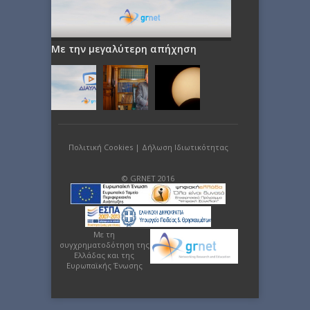
Με την μεγαλύτερη απήχηση
Πολιτική Cookies
|
Δήλωση Ιδιωτικότητας
© GRNET 2016
Με τη
συγχρηματοδότηση της
Ελλάδας και της
Ευρωπαϊκής Ένωσης