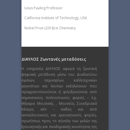
Linus Pauling Professor
California Institute of Technology, USA
Nobel Prize (2018) in Chemistry
ΔΙΑΥΛΟΣ Ζωντανές μεταδόσεις
Η υπηρεσία ΔΙΑΥΛΟΣ αφορά τη ζωντανή
ψηφιακή μετάδοση μέσω του Διαδικτύου
ομιλιών, σεμιναρίων, καλλιτεχνικών
γεγονότων και λοιπών εκδηλώσεων που
πραγματοποιούνται ή φιλοξενούνται από
σημαντικούς πολιτιστικούς φορείς – λ.χ.
Μέγαρα Μουσικής , Μουσεία, Συνεδριακά
Κέντρα, κλπ – καθώς και από
εκπαιδευτικούς και ερευνητικούς φορείς,
πρωτίστως προς το σύνολο των μελών της
Ερευνητικής και Ακαδημαϊκής κοινότητας της