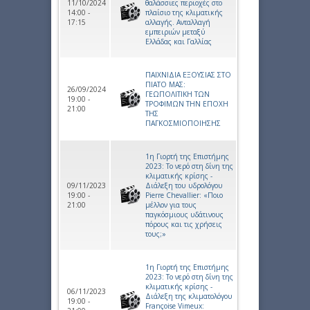
11/10/2024
θαλάσσιες περιοχές στο
14:00 -
πλαίσιο της κλιματικής
17:15
αλλαγής. Ανταλλαγή
εμπειριών μεταξύ
Ελλάδας και Γαλλίας
ΠΑΙΧΝΙΔΙΑ ΕΞΟΥΣΙΑΣ ΣΤΟ
ΠΙΑΤΟ ΜΑΣ:
26/09/2024
ΓΕΩΠΟΛΙΤΙΚΗ ΤΩΝ
19:00 -
ΤΡΟΦΙΜΩΝ ΤΗΝ ΕΠΟΧΗ
21:00
ΤΗΣ
ΠΑΓΚΟΣΜΙΟΠΟΙΗΣΗΣ
1η Γιορτή της Επιστήμης
2023: Το νερό στη δίνη της
κλιματικής κρίσης -
09/11/2023
Διάλεξη του υδρολόγου
19:00 -
Pierre Chevallier: «Ποιο
21:00
μέλλον για τους
παγκόσμιους υδάτινους
πόρους και τις χρήσεις
τους;»
1η Γιορτή της Επιστήμης
2023: Το νερό στη δίνη της
κλιματικής κρίσης -
06/11/2023
Διάλεξη της κλιματολόγου
19:00 -
Françoise Vimeux: