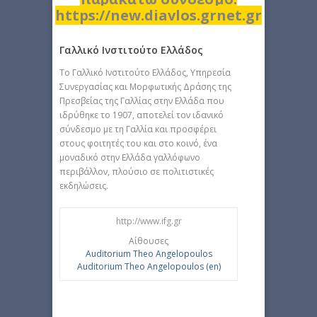
https://new.diavlos.grnet.gr
Γαλλικό Ινστιτούτο Ελλάδος
To Γαλλικό Ινστιτούτο Ελλάδος, Υπηρεσία
Συνεργασίας και Μορφωτικής Δράσης της
Πρεσβείας της Γαλλίας στην Ελλάδα που
ιδρύθηκε το 1907, αποτελεί τον ιδανικό
σύνδεσμο με τη Γαλλία και προσφέρει
στους φοιτητές του και στο κοινό, ένα
μοναδικό στην Ελλάδα γαλλόφωνο
περιβάλλον, πλούσιο σε πολιτιστικές
εκδηλώσεις.
http://www.ifg.gr
Αίθουσες
Auditorium Theo Angelopoulos
Auditorium Theo Angelopoulos (en)