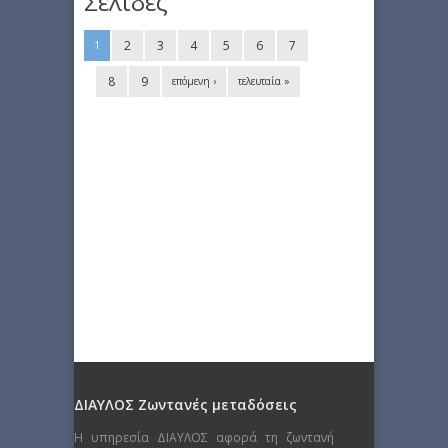
Σελίδες
2
3
4
5
6
7
1
8
9
επόμενη ›
τελευταία »
ΔΙΑΥΛΟΣ Ζωντανές μεταδόσεις
Η υπηρεσία ΔΙΑΥΛΟΣ αφορά τη ζωντανή