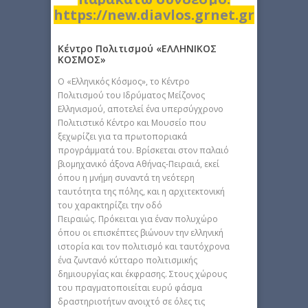
https://new.diavlos.grnet.gr
Κέντρο Πολιτισμού «ΕΛΛΗΝΙΚΟΣ
ΚΟΣΜΟΣ»
Ο «Ελληνικός Κόσμος», το Κέντρο
Πολιτισμού του Ιδρύματος Μείζονος
Ελληνισμού, αποτελεί ένα υπερσύγχρονο
Πολιτιστικό Κέντρο και Mουσείο που
ξεχωρίζει για τα πρωτοποριακά
προγράμματά του. Βρίσκεται στον παλαιό
βιομηχανικό άξονα Αθήνας-Πειραιά, εκεί
όπου η μνήμη συναντά τη νεότερη
ταυτότητα της πόλης, και η αρχιτεκτονική
του χαρακτηρίζει την οδό
Πειραιώς. Πρόκειται για έναν πολυχώρο
όπου οι επισκέπτες βιώνουν την ελληνική
ιστορία και τον πολιτισμό και ταυτόχρονα
ένα ζωντανό κύτταρο πολιτισμικής
δημιουργίας και έκφρασης. Στους χώρους
του πραγματοποιείται ευρύ φάσμα
δραστηριοτήτων ανοιχτό σε όλες τις