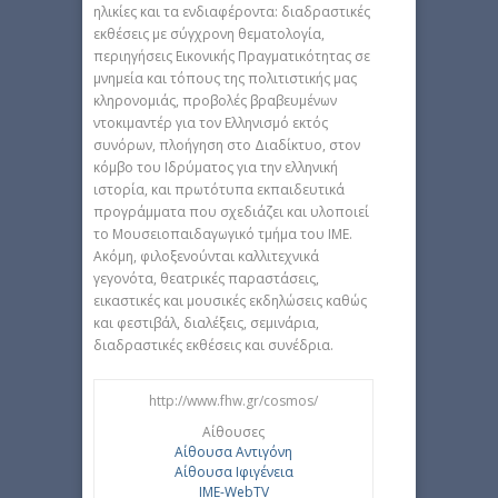
ηλικίες και τα ενδιαφέροντα: διαδραστικές
εκθέσεις με σύγχρονη θεματολογία,
περιηγήσεις Εικονικής Πραγματικότητας σε
μνημεία και τόπους της πολιτιστικής μας
κληρονομιάς, προβολές βραβευμένων
ντοκιμαντέρ για τον Ελληνισμό εκτός
συνόρων, πλοήγηση στο Διαδίκτυο, στον
κόμβο του Ιδρύματος για την ελληνική
ιστορία, και πρωτότυπα εκπαιδευτικά
προγράμματα που σχεδιάζει και υλοποιεί
το Μουσειοπαιδαγωγικό τμήμα του ΙΜΕ.
Ακόμη, φιλοξενούνται καλλιτεχνικά
γεγονότα, θεατρικές παραστάσεις,
εικαστικές και μουσικές εκδηλώσεις καθώς
και φεστιβάλ, διαλέξεις, σεμινάρια,
διαδραστικές εκθέσεις και συνέδρια.
http://www.fhw.gr/cosmos/
Αίθουσες
Αίθουσα Αντιγόνη
Αίθουσα Ιφιγένεια
IME-WebTV