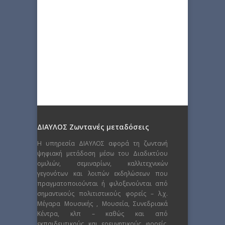
ΔΙΑΥΛΟΣ Ζωντανές μεταδόσεις
Η υπηρεσία ΔΙΑΥΛΟΣ αφορά τη ζωντανή
ψηφιακή μετάδοση μέσω του Διαδικτύου
ομιλιών, σεμιναρίων, καλλιτεχνικών
γεγονότων και λοιπών εκδηλώσεων που
πραγματοποιούνται ή φιλοξενούνται από
σημαντικούς πολιτιστικούς φορείς – λ.χ.
Μέγαρα Μουσικής , Μουσεία, Συνεδριακά
Κέντρα, κλπ – καθώς και από
εκπαιδευτικούς και ερευνητικούς φορείς,