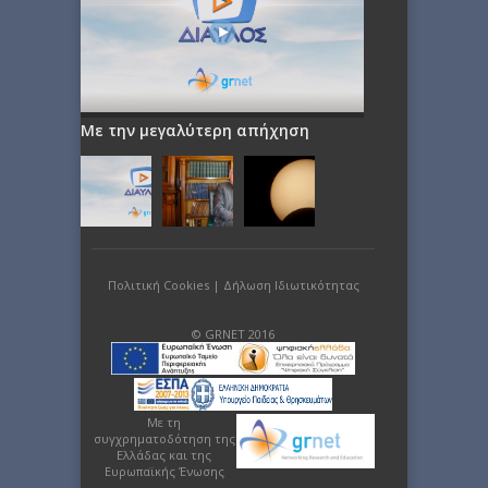
Με την μεγαλύτερη απήχηση
Πολιτική Cookies
|
Δήλωση Ιδιωτικότητας
© GRNET 2016
Με τη
συγχρηματοδότηση της
Ελλάδας και της
Ευρωπαϊκής Ένωσης