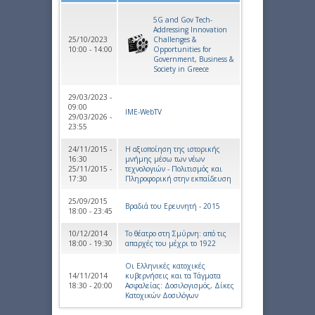
5G and Gov Tech-
Addressing Innovation
25/10/2023
Challenges &
10:00 - 14:00
Opportunities for
Government, Business &
Society in Greece
29/03/2023 -
09:00
IME-WebTV
29/03/2026 -
23:55
24/11/2015 -
Η αξιοποίηση της ιστορικής
16:30
μνήμης μέσω των νέων
25/11/2015 -
τεχνολογιών - Πολιτισμός και
17:30
Πληροφορική στην εκπαίδευση
25/09/2015
Βραδιά του Ερευνητή - 2015
18:00 - 23:45
10/12/2014
Το θέατρο στη Σμύρνη: από τις
18:00 - 19:30
απαρχές του μέχρι το 1922
Οι Ελληνικές κατοχικές
14/11/2014
κυβερνήσεις και τα Τάγματα
18:30 - 20:00
Ασφαλείας: Δοσιλογισμός, Δίκες
Κατοχικών Δοσιλόγων