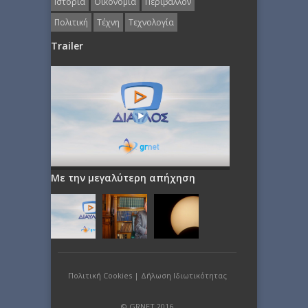
Ιστορία
Οικονομία
Περιβάλλον
Πολιτική
Τέχνη
Τεχνολογία
Trailer
Με την μεγαλύτερη απήχηση
Πολιτική Cookies
|
Δήλωση Ιδιωτικότητας
© GRNET 2016