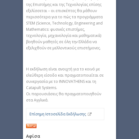
της Επιστήμης και της Τεχνολογίας επίσης
εξελίσσεται – οι επισκέπτες θα μάθουν
περισσότερα για το πώς τα προγράμματα
STEM (Science, Technology, Engineering and
Mathematics: φυσικές επιστήμες,
τεχνολογία, μηχανολογία και μαθηματικά)
βοηθούν μαθητές σε όλη την Ελλάδα να
εξελιχθούν σε μελλοντικούς επιστήμονες.
Η εκδήλωση είναι ανοιχτή για το κοινό με
ελεύθερη είσοδο και πραγματοποιείται σε
συνεργασία με το INNOVATHENS και τη
Catapult Systems.
Οι παρουσιάσεις θα πραγματοποιηθούν
στα Αγγλικά.
Επίσημη Ιστοσελίδα Εκδήλωσης
Αφίσα