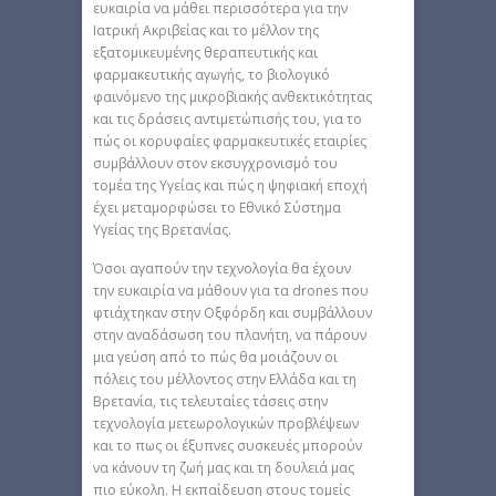
ευκαιρία να μάθει περισσότερα για την
Ιατρική Ακριβείας και το μέλλον της
εξατομικευμένης θεραπευτικής και
φαρμακευτικής αγωγής, το βιολογικό
φαινόμενο της μικροβιακής ανθεκτικότητας
και τις δράσεις αντιμετώπισής του, για το
πώς οι κορυφαίες φαρμακευτικές εταιρίες
συμβάλλουν στον εκσυγχρονισμό του
τομέα της Υγείας και πώς η ψηφιακή εποχή
έχει μεταμορφώσει το Εθνικό Σύστημα
Υγείας της Βρετανίας.
Όσοι αγαπούν την τεχνολογία θα έχουν
την ευκαιρία να μάθουν για τα drones που
φτιάχτηκαν στην Οξφόρδη και συμβάλλουν
στην αναδάσωση του πλανήτη, να πάρουν
μια γεύση από το πώς θα μοιάζουν οι
πόλεις του μέλλοντος στην Ελλάδα και τη
Βρετανία, τις τελευταίες τάσεις στην
τεχνολογία μετεωρολογικών προβλέψεων
και το πως οι έξυπνες συσκευές μπορούν
να κάνουν τη ζωή μας και τη δουλειά μας
πιο εύκολη. Η εκπαίδευση στους τομείς