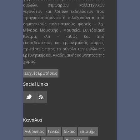
ομιλιών, σεμιναρίων, καλλιτεχνικών
γεγονότων και λοιπών εκδηλώσεων που
πραγματοποιούνται ή φιλοξενούνται από
σημαντικούς πολιτιστικούς φορείς – λ.χ.
Μέγαρα Μουσικής , Μουσεία, Συνεδριακά
Κέντρα, κλπ – καθώς και από
εκπαιδευτικούς και ερευνητικούς φορείς,
πρωτίστως προς το σύνολο των μελών της
Ερευνητικής και Ακαδημαϊκής κοινότητας της
χώρας.
Συχνές Ερωτήσεις
Social Links
Κανάλια
Άνθρωπος
Γενικά
Δίκαιο
Επιστήμη