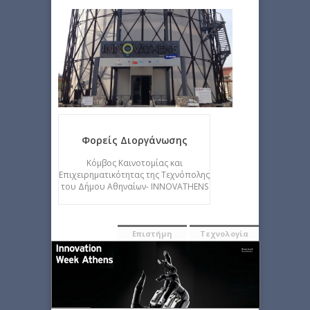
Φορείς Διοργάνωσης
Κόμβος Καινοτομίας και
Επιχειρηματικότητας της Τεχνόπολης
του Δήμου Αθηναίων- INNOVATHENS
Επιστήμη
Τεχνολογία