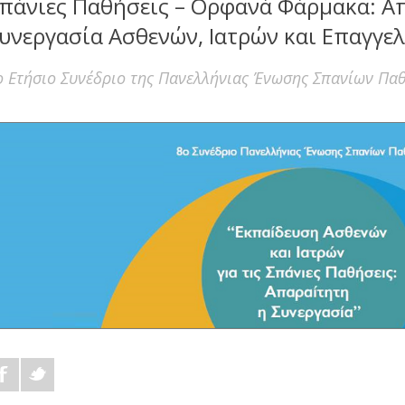
πάνιες Παθήσεις – Ορφανά Φάρμακα: Α
υνεργασία Ασθενών, Ιατρών και Επαγγε
ο Ετήσιο Συνέδριο της Πανελλήνιας Ένωσης Σπανίων Πα