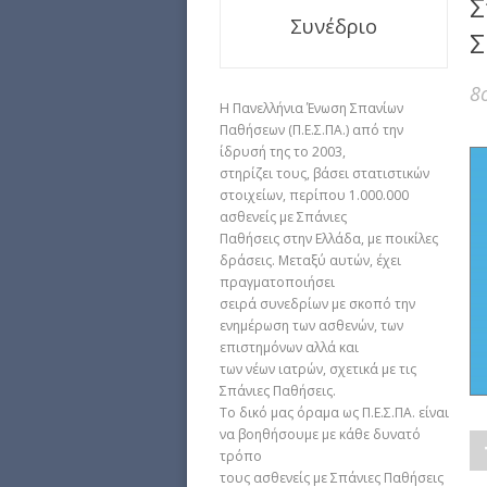
Σ
Συνέδριο
Σ
8
Η Πανελλήνια Ένωση Σπανίων
Παθήσεων (Π.Ε.Σ.ΠΑ.) από την
ίδρυσή της το 2003,
στηρίζει τους, βάσει στατιστικών
στοιχείων, περίπου 1.000.000
ασθενείς με Σπάνιες
Παθήσεις στην Ελλάδα, με ποικίλες
δράσεις. Μεταξύ αυτών, έχει
πραγματοποιήσει
σειρά συνεδρίων με σκοπό την
ενημέρωση των ασθενών, των
επιστημόνων αλλά και
των νέων ιατρών, σχετικά με τις
Σπάνιες Παθήσεις.
Το δικό μας όραμα ως Π.Ε.Σ.ΠΑ. είναι
να βοηθήσουμε με κάθε δυνατό
τρόπο
τους ασθενείς με Σπάνιες Παθήσεις