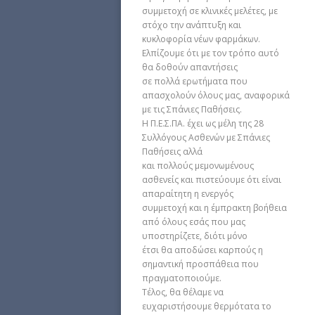
συμμετοχή σε κλινικές μελέτες, με
στόχο την ανάπτυξη και
κυκλοφορία νέων φαρμάκων.
Ελπίζουμε ότι με τον τρόπο αυτό
θα δοθούν απαντήσεις
σε πολλά ερωτήματα που
απασχολούν όλους μας, αναφορικά
με τις Σπάνιες Παθήσεις.
Η Π.Ε.Σ.ΠΑ. έχει ως μέλη της 28
Συλλόγους Ασθενών με Σπάνιες
Παθήσεις αλλά
και πολλούς μεμονωμένους
ασθενείς και πιστεύουμε ότι είναι
απαραίτητη η ενεργός
συμμετοχή και η έμπρακτη βοήθεια
από όλους εσάς που μας
υποστηρίζετε, διότι μόνο
έτσι θα αποδώσει καρπούς η
σημαντική προσπάθεια που
πραγματοποιούμε.
Τέλος, θα θέλαμε να
ευχαριστήσουμε θερμότατα το