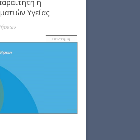
παραίτητη η
λματιών Υγείας
θήσεων
Επιστήμη