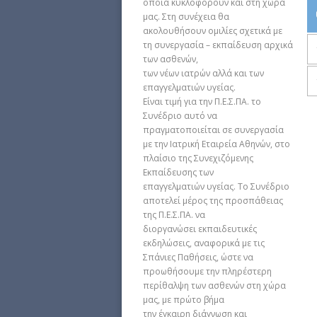
οποία κυκλοφορούν και στη χώρα
μας. Στη συνέχεια θα
ακολουθήσουν ομιλίες σχετικά με
τη συνεργασία – εκπαίδευση αρχικά
των ασθενών,
των νέων ιατρών αλλά και των
επαγγελματιών υγείας.
Είναι τιμή για την Π.Ε.Σ.ΠΑ. το
Συνέδριο αυτό να
πραγματοποιείται σε συνεργασία
με την Ιατρική Εταιρεία Αθηνών, στο
πλαίσιο της Συνεχιζόμενης
Εκπαίδευσης των
επαγγελματιών υγείας. Το Συνέδριο
αποτελεί μέρος της προσπάθειας
της Π.Ε.Σ.ΠΑ. να
διοργανώσει εκπαιδευτικές
εκδηλώσεις, αναφορικά με τις
Σπάνιες Παθήσεις, ώστε να
προωθήσουμε την πληρέστερη
περίθαλψη των ασθενών στη χώρα
μας, με πρώτο βήμα
την έγκαιρη διάγνωση και