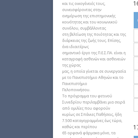
1
και τις οικογένειές τους,
συνεισφέροντας στην
ενημέρωση της επιστημονικής
κοινότητας και του κοινωνικού
συνόλου, συμβάλλοντας
στη βελτίωση της ποιότητας και της
διάρκειας της ζωής τους. Επίσης,
ένα ιδιαιτέρως
σημαντικό έργο της Π.Ε.Σ.ΠΑ. είναι η
καταγραφή ασθενών και ασθενειών
της χώρας
μας, η οποία γίνεται σε συνεργασία
με το Πανεπιστήμιο Αθηνών και το
Πανεπιστήμιο
Πελοποννήσου.
Το πρόγραμμα του φετινού
Συνεδρίου περιλαμβάνει μια σειρά
από ομιλίες που αφορούν
κυρίως σε Σπάνιες Παθήσεις, ήδη
7.500 καταγεγραμμένες έως τώρα,
1
καθώς και περίπου
65 ορφανά φάρμακα μόνο, τα