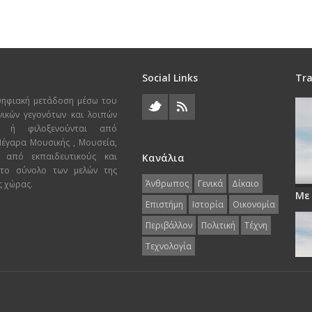
Social Links
Tra
ψηφιακή μετάδοση μέσω του
χνικών γεγονότων και λοιπών
ι ή φιλοξενούνται από
 Μέγαρα Μουσικής , Μουσεία,
 από εκπαιδευτικούς και
Κανάλια
 το σύνολο των μελών της
Άνθρωπος
Γενικά
Δίκαιο
ς χώρας.
Με
Επιστήμη
Ιστορία
Οικονομία
Περιβάλλον
Πολιτική
Τέχνη
Τεχνολογία