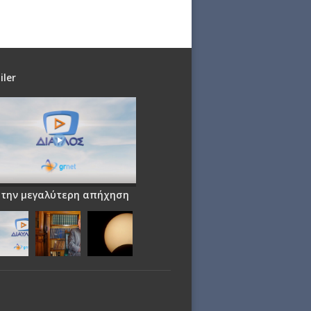
iler
 την μεγαλύτερη απήχηση