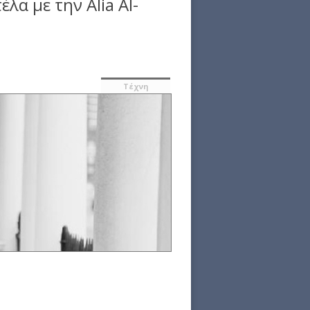
λα με την Alia Al-
Τέχνη