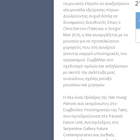
2
τα μουσεία έπρεπε να αναζητήσουν
νέα μοντέλα εξεύρεσης πόρων.
Δουλεύοντας συχνά δίπλα σε
δυναμικούς διευθυντές όπως ο
Chris Dercon (Tate) και ο Gregor
Muir (ICA), η Alia συνεργάζεται με τα
μουσεία για να προσελκύσουν
χορηγούς που στη συνέχεια
γίνονται ενεργοί υποστηρικτές του
οργανισμού. Συμβάλλει στο
σχεδιασμό ομιλιών και εκδηλώσεων
με σκοπό την ανάπτυξη μιας
ουσιώδους σχέσης μεταξύ
μουσείων και χορηγών.
Η Αlia είναι
Πρόεδρος της
Tate Young
Patrons
(και εκπρόσωπος στο
Συμβούλιο Υποστηρικτών της Tate),
συν-προεδρεύουσα στο Parasol
Future Unit, Αντιπρόεδρος στο
Serpentine Gallery Future
Contemporaries και Διεθνής