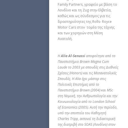
Family Partners, γραφείο με βάση το
Λονδίνο και τη Zug στην Ελβετία,
καθώς και ως σύνδεσμος για τις
δραστηριότητες της Rolls- Royce
Motor Cars στον τομέα της τέχνης
και των χορηγιών στη Μέση
Ανατολή.
Η
Alia Al-Senussi
αποφοίτησε από το
Πανεπιστήμιο Brown Μagna Cum
Laude το 2003 με σπουδές στις Διεθνείς
Σχέσεις (Honors) και τις Μεσανατολικές
Σπουδές. Η Alia έχει μάστερ στις
Πολιτικές Επιστήμες από το
Πανεπιστήμιο Brown (2004) και MSc
στη Νομική, την Ανθρωπολογία και την
Κοινωνιολογία από το London School
of Economics (2005). Aυτή την περίοδο,
υπό την εποπτεία του Καθηγητή
Charles Tripp, εκπονεί τη διδακτορική
της διατριβή στο SOAS (Λονδίνο) στον