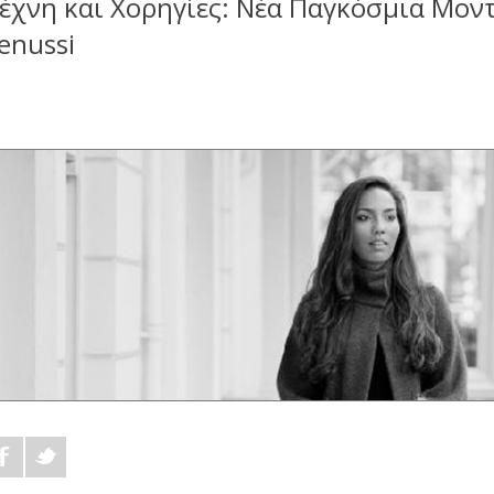
έχνη και Χορηγίες: Νέα Παγκόσμια Μοντέ
enussi