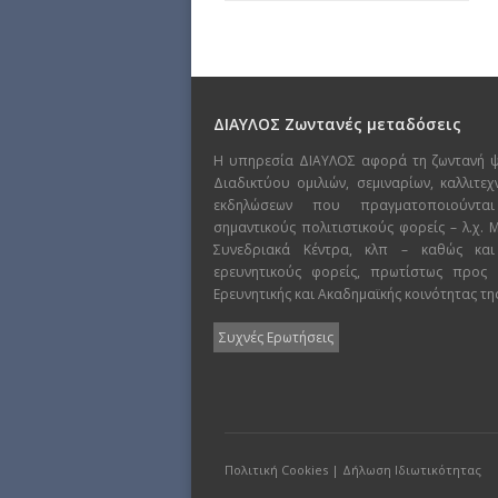
ΔΙΑΥΛΟΣ Ζωντανές μεταδόσεις
Η υπηρεσία ΔΙΑΥΛΟΣ αφορά τη ζωντανή 
Διαδικτύου ομιλιών, σεμιναρίων, καλλιτε
εκδηλώσεων που πραγματοποιούντα
σημαντικούς πολιτιστικούς φορείς – λ.χ.
Συνεδριακά Κέντρα, κλπ – καθώς και
ερευνητικούς φορείς, πρωτίστως προς
Ερευνητικής και Ακαδημαϊκής κοινότητας τη
Συχνές Ερωτήσεις
Πολιτική Cookies
|
Δήλωση Ιδιωτικότητας