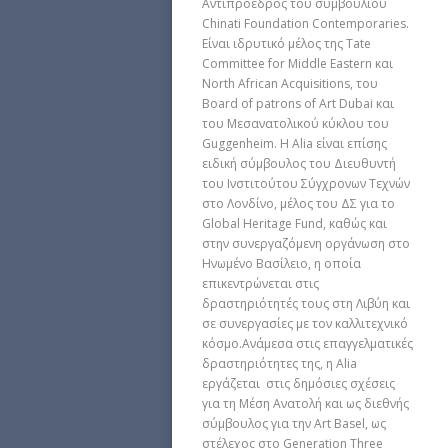
Αντιπρόεδρος του συμβουλίου
Chinati Foundation Contemporaries.
Είναι ιδρυτικό μέλος της Tate
Committee for Middle Eastern και
North African Acquisitions, του
Board of patrons of Art Dubai και
του Μεσανατολικού κύκλου του
Guggenheim. Η Αlia είναι επίσης
ειδική σύμβουλος του Διευθυντή
του Ινστιτούτου Σύγχρονων Τεχνών
στο Λονδίνο, μέλος του ΔΣ για το
Global Heritage Fund, καθώς και
στην συνεργαζόμενη οργάνωση στο
Ηνωμένο Βασίλειο, η οποία
επικεντρώνεται στις
δραστηριότητές τους στη Λιβύη και
σε συνεργασίες με τον καλλιτεχνικό
κόσμο.Ανάμεσα στις επαγγελματικές
δραστηριότητες της, η Alia
εργάζεται στις δημόσιες σχέσεις
για τη Μέση Ανατολή και ως διεθνής
σύμβουλος για την Art Basel, ως
στέλεχος στο Generation Three