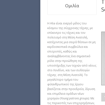
Τ
Ομιλία
S
Η Alia είναι ενεργό μέλος του
κόσμου της σύγχρονης τέχνης, με
επίκεντρο τις τέχνες και τον
πολιτισμό στη Μέση Ανατολή,
κατέχοντας μια σειρά θέσεων σε μη
κερδοσκοπικά συμβούλια και
επιτροπές, καθώς και
αναλαμβάνοντας ένα σημαντικό
ρόλο στην προώθηση της
υποστήριξης των τεχνών από νέους
στο Λονδίνο, και των συλλογών
τέχνης στη Μέση Ανατολή. Το
μεγαλύτερο τμήμα του
φιλανθρωπικού της έργου
βασίζεται στην προεδρεία, ίδρυση
και επιμέλεια ομάδων νέων
χορηγών
(Young patrons groups)
. Με
τις περικοπές των επιχορηγήσεων,