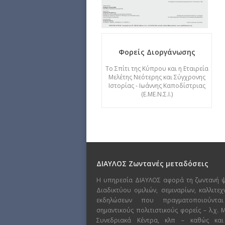
Φορείς Διοργάνωσης
Το Σπίτι της Κύπρου και η Εταιρεία
Μελέτης Νεότερης και Σύγχρονης
Ιστορίας - Ιωάννης Καποδίστριας
(Ε.ΜΕ.Ν.Σ.Ι.)
ΔΙΑΥΛΟΣ Ζωντανές μεταδόσεις
Η υπηρεσία ΔΙΑΥΛΟΣ αφορά τη ζωντανή 
Διαδικτύου ομιλιών, σεμιναρίων, καλλιτε
εκδηλώσεων που πραγματοποιούντα
σημαντικούς πολιτιστικούς φορείς – λ.χ.
Συνεδριακά Κέντρα, κλπ – καθώς και