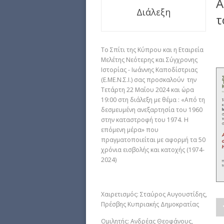
Α
Διάλεξη
τ
Το Σπίτι της Κύπρου και η Εταιρεία
Μελέτης Νεότερης και Σύγχρονης
Ιστορίας - Ιωάννης Καποδίστριας
(Ε.ΜΕ.Ν.Σ.Ι.) σας προσκαλούν την
Τετάρτη 22 Μαΐου 2024 και ώρα
19:00 στη διάλεξη με θέμα : «Από τη
δεσμευμένη ανεξαρτησία του 1960
στην καταστροφή του 1974. Η
επόμενη μέρα» που
πραγματοποιείται με αφορμή τα 50
χρόνια εισβολής και κατοχής (1974-
2024)
Χαιρετισμός: Σταύρος Αυγουστίδης,
Πρέσβης Κυπριακής Δημοκρατίας
Ομιλητής: Ανδρέας Θεοφάνους,