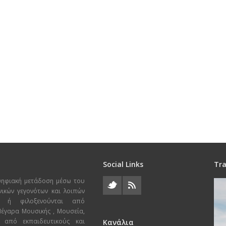
Social Links
Tra
ψηφιακή μετάδοση μέσω του
χνικών γεγονότων και λοιπών
ι ή φιλοξενούνται από
 Μέγαρα Μουσικής , Μουσεία,
 από εκπαιδευτικούς και
Κανάλια