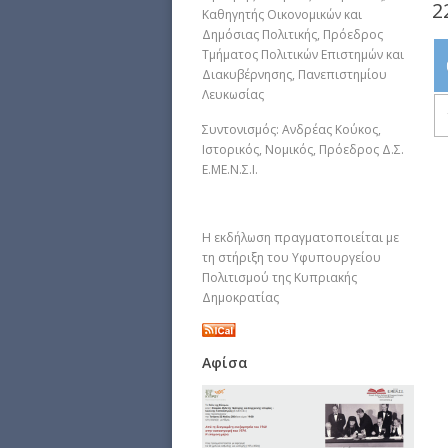
2
Καθηγητής Οικονομικών και
Δημόσιας Πολιτικής, Πρόεδρος
Τμήματος Πολιτικών Επιστημών και
Διακυβέρνησης, Πανεπιστημίου
Λευκωσίας
Συντονισμός: Ανδρέας Κούκος,
Ιστορικός, Νομικός, Πρόεδρος Δ.Σ.
Ε.ΜΕ.Ν.Σ.Ι.
Η εκδήλωση πραγματοποιείται με
τη στήριξη του Υφυπουργείου
Πολιτισμού της Κυπριακής
Δημοκρατίας
Αφίσα