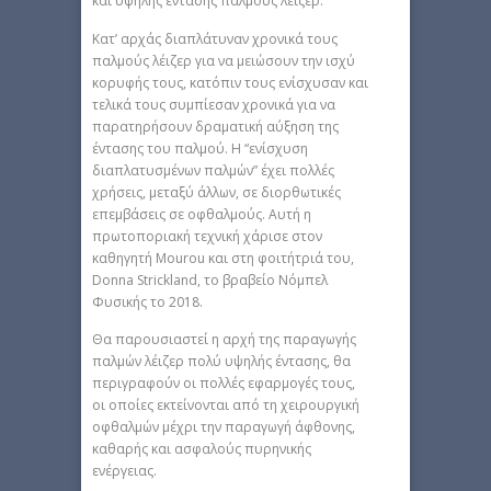
και υψηλής έντασης παλμούς λέιζερ.
Κατ’ αρχάς διαπλάτυναν χρονικά τους
παλμούς λέιζερ για να μειώσουν την ισχύ
κορυφής τους, κατόπιν τους ενίσχυσαν και
τελικά τους συμπίεσαν χρονικά για να
παρατηρήσουν δραματική αύξηση της
έντασης του παλμού. Η “ενίσχυση
διαπλατυσμένων παλμών” έχει πολλές
χρήσεις, μεταξύ άλλων, σε διορθωτικές
επεμβάσεις σε οφθαλμούς. Αυτή η
πρωτοποριακή τεχνική χάρισε στον
καθηγητή Mourou και στη φοιτήτριά του,
Donna Strickland, το βραβείο Νόμπελ
Φυσικής το 2018.
Θα παρουσιαστεί η αρχή της παραγωγής
παλμών λέιζερ πολύ υψηλής έντασης, θα
περιγραφούν οι πολλές εφαρμογές τους,
οι οποίες εκτείνονται από τη χειρουργική
οφθαλμών μέχρι την παραγωγή άφθονης,
καθαρής και ασφαλούς πυρηνικής
ενέργειας.