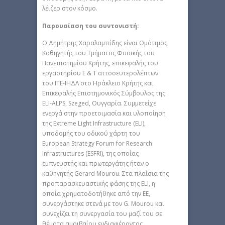
λέιζερ στον κόσμο.
Παρουσίαση του συντονιστή:
Ο Δημήτρης Χαραλαμπίδης είναι Ομότιμος
Καθηγητής του Τμήματος Φυσικής του
Πανεπιστημίου Κρήτης, επικεφαλής του
εργαστηρίου Ε & Τ αττοσευτερολέπτων
του ΙΤΕ-ΙΗΔΛ στο Ηράκλειο Κρήτης και
Επικεφαλής Επιστημονικός Σύμβουλος της
ELI-ALPS, Szeged, Ουγγαρία. Συμμετείχε
ενεργά στην προετοιμασία και υλοποίηση
της Extreme Light Infrastructure (ELI),
υποδομής του οδικού χάρτη του
European Strategy Forum for Research
Infrastructures (ESFRI), της οποίας
εμπνευστής και πρωτεργάτης ήταν ο
καθηγητής Gerard Mourou. Στα πλαίσια της
προπαρασκευαστικής φάσης της ELI, η
οποία χρηματοδοτήθηκε από την ΕΕ,
συνεργάστηκε στενά με τον G. Mourou και
συνεχίζει τη συνεργασία του μαζί του σε
θέματα αμοιβαίου ενδιαφέροντος.