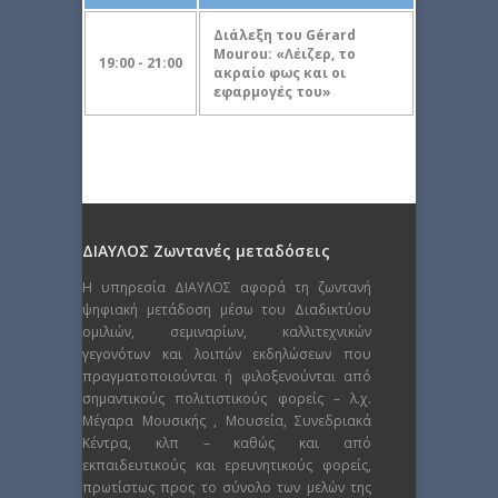
Διάλεξη του Gérard
Mourou: «Λέιζερ, το
19:00 - 21:00
ακραίο φως και οι
εφαρμογές του»
ΔΙΑΥΛΟΣ Ζωντανές μεταδόσεις
Η υπηρεσία ΔΙΑΥΛΟΣ αφορά τη ζωντανή
ψηφιακή μετάδοση μέσω του Διαδικτύου
ομιλιών, σεμιναρίων, καλλιτεχνικών
γεγονότων και λοιπών εκδηλώσεων που
πραγματοποιούνται ή φιλοξενούνται από
σημαντικούς πολιτιστικούς φορείς – λ.χ.
Μέγαρα Μουσικής , Μουσεία, Συνεδριακά
Κέντρα, κλπ – καθώς και από
εκπαιδευτικούς και ερευνητικούς φορείς,
πρωτίστως προς το σύνολο των μελών της