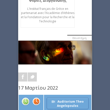
Φορείς Διοργάνωσης
L'Institut français de Grèce en
partenariat avec l’Académie d’Athènes
et la Fondation pour la Recherche et la
Technologie
Επιστήμη
17 Μαρτίου 2022
Auditorium Theo
Angelopoulos