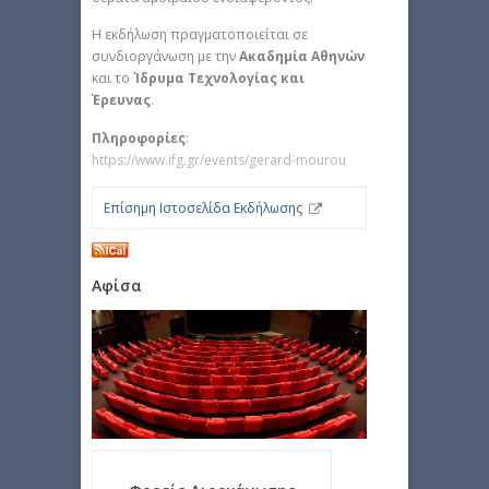
Η εκδήλωση πραγματοποιείται σε
συνδιοργάνωση με την
Ακαδημία Αθηνών
και το
Ίδρυμα Τεχνολογίας και
Έρευνας
.
Πληροφορίες
:
https://www.ifg.gr/events/gerard-mourou
Επίσημη Ιστοσελίδα Εκδήλωσης
Αφίσα