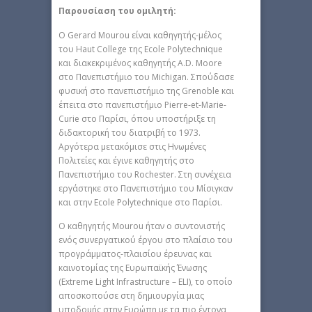
Παρουσίαση του ομιλητή:
Ο Gerard Mourou είναι καθηγητής-μέλος
του Haut College της Ecole Polytechnique
και διακεκριμένος καθηγητής A.D. Moore
στο Πανεπιστήμιο του Michigan. Σπούδασε
φυσική στο πανεπιστήμιο της Grenoble και
έπειτα στο πανεπιστήμιο Pierre-et-Marie-
Curie στο Παρίσι, όπου υποστήριξε τη
διδακτορική του διατριβή το 1973.
Αργότερα μετακόμισε στις Ηνωμένες
Πολιτείες και έγινε καθηγητής στο
Πανεπιστήμιο του Rochester. Στη συνέχεια
εργάστηκε στο Πανεπιστήμιο του Μίσιγκαν
και στην Ecole Polytechnique στο Παρίσι.
Ο καθηγητής Mourou ήταν ο συντονιστής
ενός συνεργατικού έργου στο πλαίσιο του
προγράμματος-πλαισίου έρευνας και
καινοτομίας της Ευρωπαϊκής Ένωσης
(Extreme Light Infrastructure – ELI), το οποίο
αποσκοπούσε στη δημιουργία μιας
υποδομής στην Ευρώπη με τα πιο έντονα