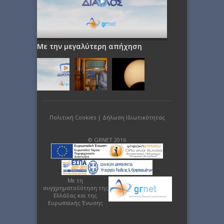
Με την μεγαλύτερη απήχηση
Πολιτική Cookies
|
Δήλωση Ιδιωτικότητας
© GRNET 2016
Με τη
συγχρηματοδότηση της
Ελλάδας και της
Ευρωπαϊκής Ένωσης