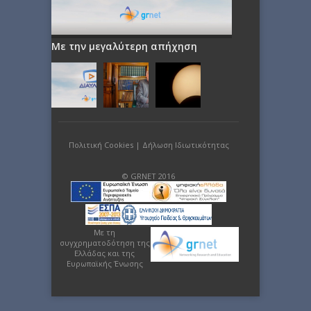
Με την μεγαλύτερη απήχηση
Πολιτική Cookies
|
Δήλωση Ιδιωτικότητας
© GRNET 2016
Με τη
συγχρηματοδότηση της
Ελλάδας και της
Ευρωπαϊκής Ένωσης