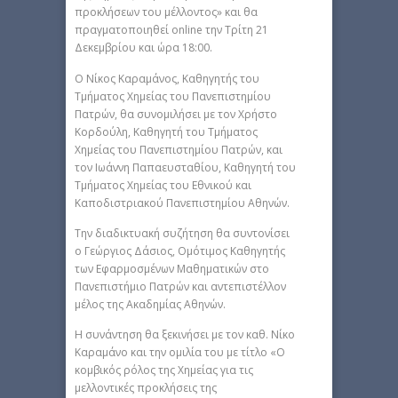
προκλήσεων του μέλλοντος» και θα
πραγματοποιηθεί online την Τρίτη 21
Δεκεμβρίου και ώρα 18:00.
Ο Νίκος Καραμάνος, Καθηγητής του
Τμήματος Χημείας του Πανεπιστημίου
Πατρών, θα συνομιλήσει με τον Χρήστο
Κορδούλη, Καθηγητή του Τμήματος
Χημείας του Πανεπιστημίου Πατρών, και
τον Ιωάννη Παπαευσταθίου, Καθηγητή του
Τμήματος Χημείας του Εθνικού και
Καποδιστριακού Πανεπιστημίου Αθηνών.
Την διαδικτυακή συζήτηση θα συντονίσει
ο Γεώργιος Δάσιος, Ομότιμος Καθηγητής
των Εφαρμοσμένων Μαθηματικών στο
Πανεπιστήμιο Πατρών και αντεπιστέλλον
μέλος της Ακαδημίας Αθηνών.
Η συνάντηση θα ξεκινήσει με τον καθ. Νίκο
Καραμάνο και την ομιλία του με τίτλο «Ο
κομβικός ρόλος της Χημείας για τις
μελλοντικές προκλήσεις της