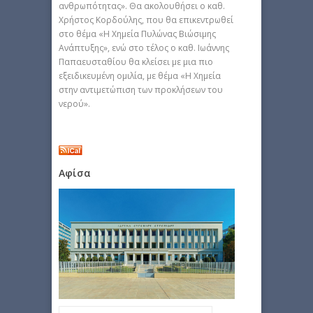
ανθρωπότητας». Θα ακολουθήσει ο καθ.
Χρήστος Κορδούλης, που θα επικεντρωθεί
στο θέμα «Η Χημεία Πυλώνας Βιώσιμης
Ανάπτυξης», ενώ στο τέλος ο καθ. Ιωάννης
Παπαευσταθίου θα κλείσει με μια πιο
εξειδικευμένη ομιλία, με θέμα «Η Χημεία
στην αντιμετώπιση των προκλήσεων του
νερού».
Αφίσα