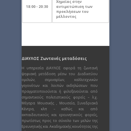
Χημείας στην
18:00 - 20:30
αντιμετώπιση των
προκλήσεων του
μέλλοντος
ΔΙΑΥΛΟΣ Ζωντανές μεταδόσεις
Η υπηρεσία ΔΙΑΥΛΟΣ αφορά τη ζωντανή
ψηφιακή μετάδοση μέσω του Διαδικτύου
ομιλιών, σεμιναρίων, καλλιτεχνικών
γεγονότων και λοιπών εκδηλώσεων που
πραγματοποιούνται ή φιλοξενούνται από
σημαντικούς πολιτιστικούς φορείς – λ.χ.
Μέγαρα Μουσικής , Μουσεία, Συνεδριακά
Κέντρα, κλπ – καθώς και από
εκπαιδευτικούς και ερευνητικούς φορείς,
πρωτίστως προς το σύνολο των μελών της
Ερευνητικής και Ακαδημαϊκής κοινότητας της