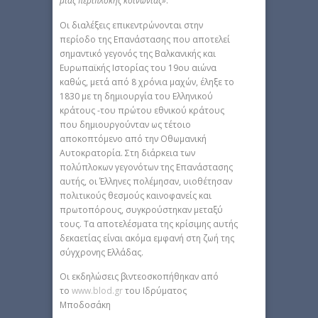
μίας περίπλοκης κοινωνίας»
.
Οι διαλέξεις επικεντρώνονται στην
περίοδο της Επανάστασης που αποτελεί
σημαντικό γεγονός της Βαλκανικής και
Ευρωπαϊκής Ιστορίας του 19ου αιώνα
καθώς, μετά από 8 χρόνια μαχών, έληξε το
1830 με τη δημιουργία του Ελληνικού
κράτους -του πρώτου εθνικού κράτους
που δημιουργούνταν ως τέτοιο
αποκοπτόμενο από την Οθωμανική
Αυτοκρατορία. Στη διάρκεια των
πολύπλοκων γεγονότων της Επανάστασης
αυτής, οι Έλληνες πολέμησαν, υιοθέτησαν
πολιτικούς θεσμούς καινοφανείς και
πρωτοπόρους, συγκρούστηκαν μεταξύ
τους. Τα αποτελέσματα της κρίσιμης αυτής
δεκαετίας είναι ακόμα εμφανή στη ζωή της
σύγχρονης Ελλάδας.
Οι εκδηλώσεις βιντεοσκοπήθηκαν από
το
www.blod.gr
του Ιδρύματος
Μποδοσάκη