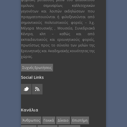
ομιλιών, σεμιναρίων, καλλιτεχνικών
γεγονότων και λοιπών εκδηλώσεων που
πραγματοποιούνται ή φιλοξενούνται από
σημαντικούς πολιτιστικούς φορείς – λ.χ.
Μέγαρα Μουσικής , Μουσεία, Συνεδριακά
Κέντρα, κλπ – καθώς και από
εκπαιδευτικούς και ερευνητικούς φορείς,
πρωτίστως προς το σύνολο των μελών της
Ερευνητικής και Ακαδημαϊκής κοινότητας της
χώρας.
Συχνές Ερωτήσεις
Social Links
Κανάλια
Άνθρωπος
Γενικά
Δίκαιο
Επιστήμη