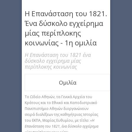
Η Επανάσταση του 1821.
Ένα δύσκολο εγχείρημα
μίας περίπλοκης
κοινωνίας - 1η ομιλία
Η Επανάσταση του 1821 ένα
δύσκολο εγχείρημα μίας
περίπλοκης κοινωνίας
Ομιλία
Το Ωδείο Αθηνών, τα Γενικά Αρχεία του
Κράτους και το Εθνικό και Καποδιστριακό
Πανεπιστήμιο Αθηνών διοργανώνουν
σειρά διαλέξεων της καθηγήτριας Ιστορίας
του ΕΚΠΑ, Μαρίας Ευθυμίου, με τίτλο:
«Η
Επανάσταση του 1821, ένα δύσκολο εγχείρημα