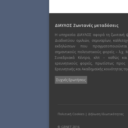
ΔΙΑΥΛΟΣ Ζωντανές μεταδόσεις
Η υπηρεσία ΔΙΑΥΛΟΣ αφορά τη ζωντανή 
Διαδικτύου ομιλιών, σεμιναρίων, καλλιτε
εκδηλώσεων που πραγματοποιούντα
σημαντικούς πολιτιστικούς φορείς – λ.χ.
Συνεδριακά Κέντρα, κλπ – καθώς και
ερευνητικούς φορείς, πρωτίστως προς
Ερευνητικής και Ακαδημαϊκής κοινότητας τη
Συχνές Ερωτήσεις
Πολιτική Cookies
|
Δήλωση Ιδιωτικότητας
© GRNET 2016