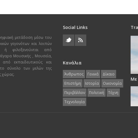
Social Links
Tra
ψηφιακή μετάδοση μέσω του
χνικών γεγονότων και λοιπών
ι ή φιλοξενούνται από
 Μέγαρα Μουσικής , Μουσεία,
 από εκπαιδευτικούς και
Κανάλια
 το σύνολο των μελών της
Άνθρωπος
Γενικά
Δίκαιο
ς χώρας.
Με
Επιστήμη
Ιστορία
Οικονομία
Περιβάλλον
Πολιτική
Τέχνη
Τεχνολογία