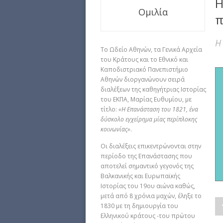
Η
Ομιλία
π
Η
Το Ωδείο Αθηνών, τα Γενικά Αρχεία
του Κράτους και το Εθνικό και
Καποδιστριακό Πανεπιστήμιο
Αθηνών διοργανώνουν σειρά
διαλέξεων της καθηγήτριας Ιστορίας
του ΕΚΠΑ, Μαρίας Ευθυμίου, με
τίτλο:
«Η Επανάσταση του 1821, ένα
δύσκολο εγχείρημα μίας περίπλοκης
κοινωνίας»
.
Οι διαλέξεις επικεντρώνονται στην
περίοδο της Επανάστασης που
αποτελεί σημαντικό γεγονός της
Βαλκανικής και Ευρωπαϊκής
Ιστορίας του 19ου αιώνα καθώς,
μετά από 8 χρόνια μαχών, έληξε το
1830 με τη δημιουργία του
Ελληνικού κράτους -του πρώτου