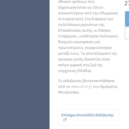
2
εθνικού κράτους που
δημιουργούνταν ως τέτοιο
αποκοπτόμενο από την Οθωμανική
Αυτοκρατορία. Στη διάρκεια των
πολύπλοκων γεγονότων της
Επανάστασης αυτής, οι Έλληνες
πολέμησαν, υιοθέτησαν πολιτικούς
θεσμούς καινοφανείς και
πρωτοπόρους, συγκρούστηκαν
μεταξύ τους. Τα αποτελέσματα της
κρίσιμης αυτής δεκαετίας είναι
ακόμα εμφανή στη ζωή της
σύγχρονης Ελλάδας.
Οι εκδηλώσεις βιντεοσκοπήθηκαν
από το
www.blod.gr
του Ιδρύματος
Μποδοσάκη
Επίσημη Ιστοσελίδα Εκδήλωσης