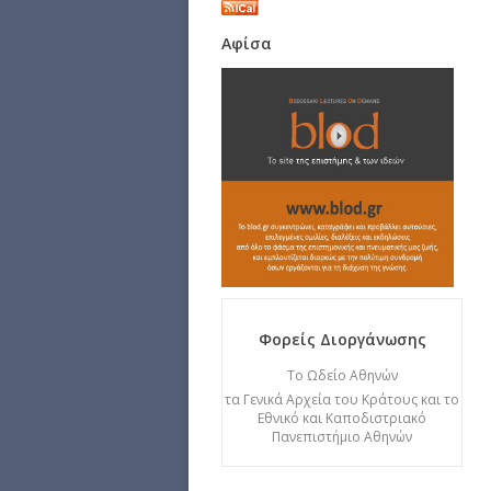
Αφίσα
Φορείς Διοργάνωσης
Το Ωδείο Αθηνών
τα Γενικά Αρχεία του Κράτους και το
Εθνικό και Καποδιστριακό
Πανεπιστήμιο Αθηνών