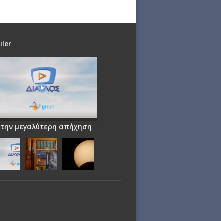
iler
 την μεγαλύτερη απήχηση