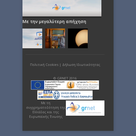
Με την μεγαλύτερη απήχηση
Πολιτική Cookies
|
Δήλωση Ιδιωτικότητας
© GRNET 2016
Με τη
συγχρηματοδότηση της
Ελλάδας και της
Ευρωπαϊκής Ένωσης