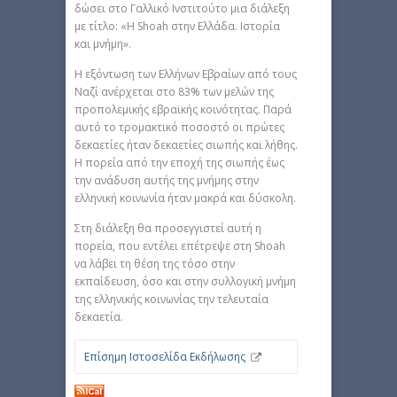
δώσει στο Γαλλικό Ινστιτούτο μια διάλεξη
με τίτλο: «Η Shoah στην Ελλάδα. Ιστορία
και μνήμη».
Η εξόντωση των Ελλήνων Εβραίων από τους
Ναζί ανέρχεται στο 83% των μελών της
προπολεμικής εβραϊκής κοινότητας. Παρά
αυτό το τρομακτικό ποσοστό οι πρώτες
δεκαετίες ήταν δεκαετίες σιωπής και λήθης.
Η πορεία από την εποχή της σιωπής έως
την ανάδυση αυτής της μνήμης στην
ελληνική κοινωνία ήταν μακρά και δύσκολη.
Στη διάλεξη θα προσεγγιστεί αυτή η
πορεία, που εντέλει επέτρεψε στη Shoah
να λάβει τη θέση της τόσο στην
εκπαίδευση, όσο και στην συλλογική μνήμη
της ελληνικής κοινωνίας την τελευταία
δεκαετία.
Επίσημη Ιστοσελίδα Εκδήλωσης