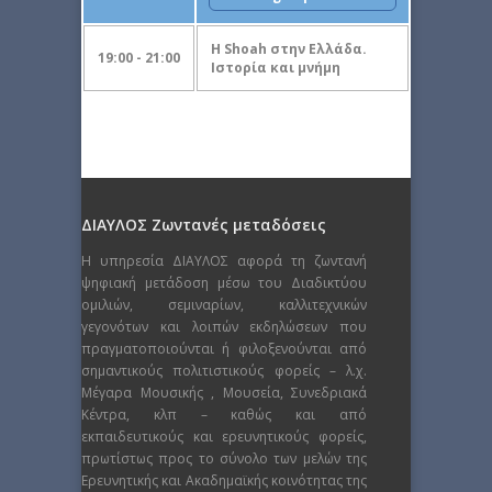
Η Shoah στην Ελλάδα.
19:00 - 21:00
Ιστορία και μνήμη
ΔΙΑΥΛΟΣ Ζωντανές μεταδόσεις
Η υπηρεσία ΔΙΑΥΛΟΣ αφορά τη ζωντανή
ψηφιακή μετάδοση μέσω του Διαδικτύου
ομιλιών, σεμιναρίων, καλλιτεχνικών
γεγονότων και λοιπών εκδηλώσεων που
πραγματοποιούνται ή φιλοξενούνται από
σημαντικούς πολιτιστικούς φορείς – λ.χ.
Μέγαρα Μουσικής , Μουσεία, Συνεδριακά
Κέντρα, κλπ – καθώς και από
εκπαιδευτικούς και ερευνητικούς φορείς,
πρωτίστως προς το σύνολο των μελών της
Ερευνητικής και Ακαδημαϊκής κοινότητας της