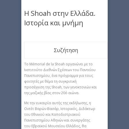
Η Shoah στην Ελλάδα.
Ιστορία και μνήμη
Συζήτηση
Το Mémorial de la Shoah οργανώνει με το
Ινστιτούτο Διεθνών Σχέσεων του Παντείου
Πανεπιστημίου, ένα πρόγραμμα για τους
φοιτητές με θέμα τη συγκριτική
προσέγγιση της Shoah, των γενοκτονιών και
της μαζικής βίας στον 20ό αιώνα.
Με την ευκαιρία αυτής της εκδήλωσης, η
Οντέτ Βαρών-Βασάρ, Iστορικός, Διδάκτωρ
του Εθνικού και Καποδιστριακού
Πανεπιστημίου Αθηνών και συνεργάτης
του Εβραϊκού Μουσείου Ελλάδος, θα