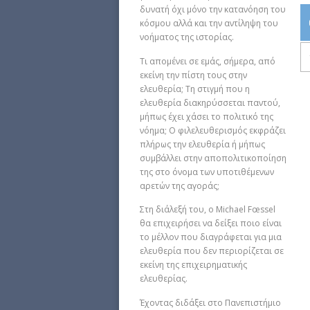
δυνατή όχι μόνο την κατανόηση του
κόσμου αλλά και την αντίληψη του
νοήματος της ιστορίας.
Τι απομένει σε εμάς, σήμερα, από
εκείνη την πίστη τους στην
ελευθερία; Τη στιγμή που η
ελευθερία διακηρύσσεται παντού,
μήπως έχει χάσει το πολιτικό της
νόημα; Ο φιλελευθερισμός εκφράζει
πλήρως την ελευθερία ή μήπως
συμβάλλει στην αποπολιτικοποίηση
της στο όνομα των υποτιθέμενων
αρετών της αγοράς;
Στη διάλεξή του, ο Michael Fœssel
θα επιχειρήσει να δείξει ποιο είναι
το μέλλον που διαγράφεται για μια
ελευθερία που δεν περιορίζεται σε
εκείνη της επιχειρηματικής
ελευθερίας.
Έχοντας διδάξει στο Πανεπιστήμιο