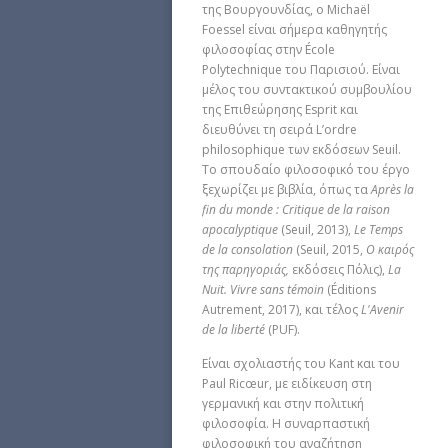
της Βουργουνδίας, ο Michaël
Foessel είναι σήμερα καθηγητής
φιλοσοφίας στην École
Polytechnique του Παρισιού. Είναι
μέλος του συντακτικού συμβουλίου
της Επιθεώρησης Esprit και
διευθύνει τη σειρά L’ordre
philosophique των εκδόσεων Seuil.
Το σπουδαίο φιλοσοφικό του έργο
ξεχωρίζει με βιβλία, όπως τα
Après la
fin du monde : Critique de la raison
apocalyptique
(Seuil, 2013),
Le Temps
de la consolation
(Seuil, 2015,
Ο καιρός
της παρηγοριάς,
εκδόσεις Πόλις),
La
Nuit. Vivre sans témoin
(Éditions
Autrement, 2017), και τέλος
L'Avenir
de la liberté
(PUF).
Είναι σχολιαστής του Kant και του
Paul Ricœur, με ειδίκευση στη
γερμανική και στην πολιτική
φιλοσοφία. Η συναρπαστική
φιλοσοφική του αναζήτηση