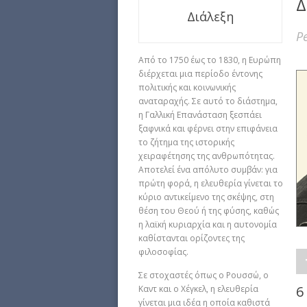
Δ
Διάλεξη
P
Από το 1750 έως το 1830, η Ευρώπη
διέρχεται μια περίοδο έντονης
πολιτικής και κοινωνικής
αναταραχής. Σε αυτό το διάστημα,
η Γαλλική Επανάσταση ξεσπάει
ξαφνικά και φέρνει στην επιφάνεια
το ζήτημα της ιστορικής
χειραφέτησης της ανθρωπότητας.
Αποτελεί ένα απόλυτο συμβάν: για
πρώτη φορά, η ελευθερία γίνεται το
κύριο αντικείμενο της σκέψης, στη
θέση του Θεού ή της φύσης, καθώς
η λαϊκή κυριαρχία και η αυτονομία
καθίστανται ορίζοντες της
φιλοσοφίας.
Σε στοχαστές όπως ο Ρουσσώ, ο
6
Καντ και ο Χέγκελ, η ελευθερία
γίνεται μια ιδέα η οποία καθιστά