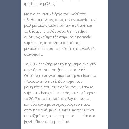
φωτίσει το μέλλον;
Με ένα σημαντικό έργο που καλύπτει
πληθώρα πεδίων, όπως την οντολογία των
μαθηματικών, καθώς και την πολιτική και
το θέατρο, ο φιλόσοφος Alain Badiou,
ομότιμος καθηγητής στην École normale
supérieure, αποτελεί μια από τις
μεγαλύτερες προσωπικότητες της γαλλικής
διανόησης.
Το 2017 ολοκλήρωσε το περίφημο ανοιχτό
σεμινάριό του που ξεκίνησε το 1966.
Ωστόσο το συγγραφικό του έργο είναι πιο
πλούσιο από ποτέ. Δύο τόμοι των
μαθημάτων του σεμιναρίου του, Vérité et
sujet και Changer le monde, κυκλοφόρησαν
το 2017 από τις εκδόσεις Fayard, καθώς
και δύο έργα με στοχασμούς του πάνω
στην πολιτική: Je vous sais si nombreux και
οι συζητήσεις του με τη Laure Lancelin στο
βιβλίο Éloge de la politique.