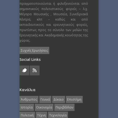
πραγματοποιούνται ή φιλοξενούνται από
σημαντικούς πολιτιστικούς φορείς – λ.χ.
Μέγαρα Μουσικής , Μουσεία, Συνεδριακά
Κέντρα, κλπ – καθώς και από
εκπαιδευτικούς και ερευνητικούς φορείς,
πρωτίστως προς το σύνολο των μελών της
Ερευνητικής και Ακαδημαϊκής κοινότητας της
χώρας.
Συχνές Ερωτήσεις
Social Links
Κανάλια
Άνθρωπος
Γενικά
Δίκαιο
Επιστήμη
Ιστορία
Οικονομία
Περιβάλλον
Πολιτική
Τέχνη
Τεχνολογία