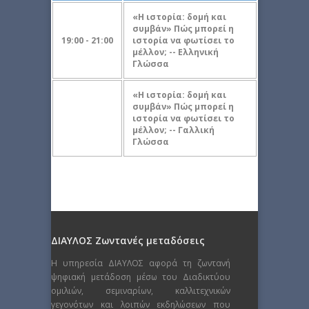
«Η ιστορία: δομή και
συμβάν» Πώς μπορεί η
19:00 - 21:00
ιστορία να φωτίσει το
μέλλον; -- Eλληνική
Γλώσσα
«Η ιστορία: δομή και
συμβάν» Πώς μπορεί η
ιστορία να φωτίσει το
μέλλον; -- Γαλλική
Γλώσσα
ΔΙΑΥΛΟΣ Ζωντανές μεταδόσεις
Η υπηρεσία ΔΙΑΥΛΟΣ αφορά τη ζωντανή
ψηφιακή μετάδοση μέσω του Διαδικτύου
ομιλιών, σεμιναρίων, καλλιτεχνικών
γεγονότων και λοιπών εκδηλώσεων που