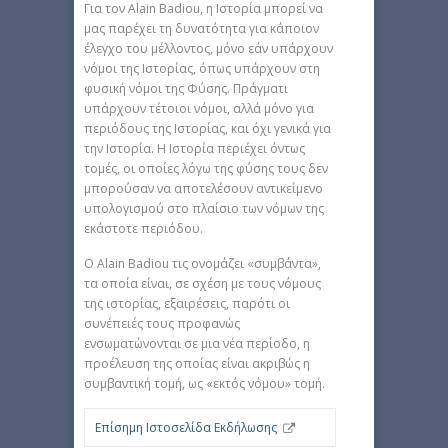
Για τον Alain Badiou, η Ιστορία μπορεί να
μας παρέχει τη δυνατότητα για κάποιον
έλεγχο του μέλλοντος, μόνο εάν υπάρχουν
νόμοι της Ιστορίας, όπως υπάρχουν στη
φυσική νόμοι της Φύσης. Πράγματι
υπάρχουν τέτοιοι νόμοι, αλλά μόνο για
περιόδους της Ιστορίας, και όχι γενικά για
την Ιστορία. Η Ιστορία περιέχει όντως
τομές, οι οποίες λόγω της φύσης τους δεν
μπορούσαν να αποτελέσουν αντικείμενο
υπολογισμού στο πλαίσιο των νόμων της
εκάστοτε περιόδου.
Ο Alain Badiou τις ονομάζει «συμβάντα»,
τα οποία είναι, σε σχέση με τους νόμους
της ιστορίας, εξαιρέσεις, παρότι οι
συνέπειές τους προφανώς
ενσωματώνονται σε μια νέα περίοδο, η
προέλευση της οποίας είναι ακριβώς η
συμβαντική τομή, ως «εκτός νόμου» τομή.
Επίσημη Ιστοσελίδα Εκδήλωσης