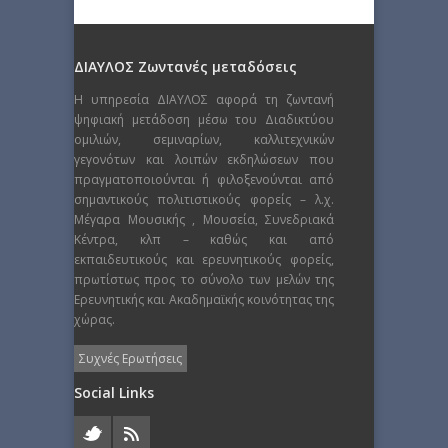
ΔΙΑΥΛΟΣ Ζωντανές μεταδόσεις
Η υπηρεσία ΔΙΑΥΛΟΣ αφορά τη ζωντανή
ψηφιακή μετάδοση μέσω του Διαδικτύου
ομιλιών, σεμιναρίων, καλλιτεχνικών
γεγονότων και λοιπών εκδηλώσεων που
πραγματοποιούνται ή φιλοξενούνται από
σημαντικούς πολιτιστικούς φορείς – λ.χ.
Μέγαρα Μουσικής , Μουσεία, Συνεδριακά
Κέντρα, κλπ – καθώς και από
εκπαιδευτικούς και ερευνητικούς φορείς,
πρωτίστως προς το σύνολο των μελών της
Ερευνητικής και Ακαδημαϊκής κοινότητας της
χώρας.
Συχνές Ερωτήσεις
Social Links