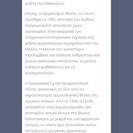
μελέτη του Ελληνισμού.
Επίσης, το Εργαστήριο Wiener, το οποίο
ιδρύθηκε το 1992, αποτελεί ένα διεθνώς
αναγνωρισμένο ερευνητικό χώρο,
αφοσιωμένο στην εφαρμογή των
σύγχρονων επιστημονικών τεχνικών στη
μελέτη αρχαιολογικών ευρημάτων από την
Ελλάδα. Η έρευνα στο εργαστήριο
περιλαμβάνει την ανάλυση ανθρώπινων και
ζωικών σκελετικών καταλοίπων, τη μελέτη
παλαιοπεριβάλλοντος και τη
γεωαρχαιολογία.
H Αμερικανική Σχολή πραγματοποιεί
επίσης ανασκαφές σε δύο από τις
σημαντικότερες αρχαιολογικές θέσεις του
αρχαίου κόσμου. Από το 1896, η Σχολή
ανασκάπτει στην Αρχαία Κόρινθο, ένα
εκτεταμένο αστικό κέντρο στη βόρεια
Πελοπόννησο, με μακρά και ενδιαφέρουσα
ιστορία, το οποίο έχει αποτελέσει πεδίο
εκπαίδευσης για γενεές αμερικανών