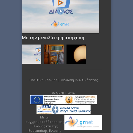
Με την μεγαλύτερη απήχηση
Πολιτική Cookies
|
Δήλωση Ιδιωτικότητας
© GRNET 2016
Με τη
συγχρηματοδότηση της
Ελλάδας και της
Ευρωπαϊκής Ένωσης