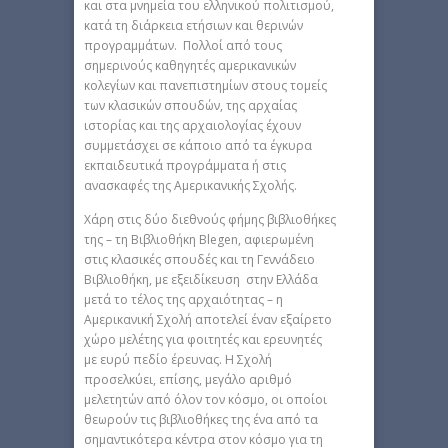
και στα μνημεία του ελληνικού πολιτισμού,
κατά τη διάρκεια ετήσιων και θερινών
προγραμμάτων. Πολλοί από τους
σημερινούς καθηγητές αμερικανικών
κολεγίων και πανεπιστημίων στους τομείς
των κλασικών σπουδών, της αρχαίας
ιστορίας και της αρχαιολογίας έχουν
συμμετάσχει σε κάποιο από τα έγκυρα
εκπαιδευτικά προγράμματα ή στις
ανασκαφές της Αμερικανικής Σχολής.
Χάρη στις δύο διεθνούς φήμης βιβλιοθήκες
της – τη Βιβλιοθήκη Blegen, αφιερωμένη
στις κλασικές σπουδές και τη Γεννάδειο
Βιβλιοθήκη, με εξειδίκευση στην Ελλάδα
μετά το τέλος της αρχαιότητας – η
Αμερικανική Σχολή αποτελεί έναν εξαίρετο
χώρο μελέτης για φοιτητές και ερευνητές
με ευρύ πεδίο έρευνας. Η Σχολή
προσελκύει, επίσης, μεγάλο αριθμό
μελετητών από όλον τον κόσμο, οι οποίοι
θεωρούν τις βιβλιοθήκες της ένα από τα
σημαντικότερα κέντρα στον κόσμο για τη