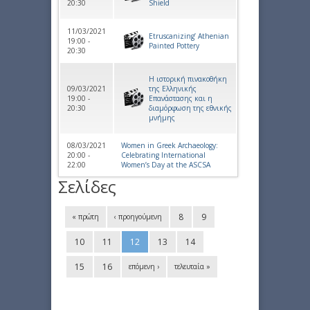
20:30
Shield
11/03/2021
Etruscanizing’ Athenian
19:00 -
Painted Pottery
20:30
Η ιστορική πινακοθήκη
09/03/2021
της Ελληνικής
19:00 -
Επανάστασης και η
20:30
διαμόρφωση της εθνικής
μνήμης
08/03/2021
Women in Greek Archaeology:
20:00 -
Celebrating International
22:00
Women’s Day at the ASCSA
Σελίδες
8
9
« πρώτη
‹ προηγούμενη
10
11
12
13
14
15
16
επόμενη ›
τελευταία »