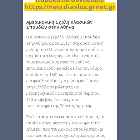
https://new.diavlos.grnet.gr
Αμερικανική Σχολή Κλασικών
Σπουδών στην Αθήνα
H Αμερικανική Σχολή Κλασικών Σπουδών
στην Αθήνα, αφοσιωμένη στη συστηματική
μελέτη του ελληνικού πολιτισμού από την
αρχαιότητα έως σήμερα, είναι ένας από
τους κορυφαίους ερευνητικούς και
εκπαιδευτικούς φορείς σε όλο τον κόσμο.
Ιδρύθηκε το 1881 και έκτοτε προσφέρει
μια φιλόξενη βάση για μελέτη και έρευνα
στην Ελλάδα σε μελετητές και
μεταπτυχιακούς φοιτητές από περίπου
170 συμβεβλημένα κολέγια και
πανεπιστήμια της Βόρειας Αμερικής.
Πρόκειται για ένα εκπαιδευτικό ίδρυμα, το
οποίο εισάγει μεταπτυχιακούς φοιτητές
αλλά και προπτυχιακούς σπουδαστές και
δασκάλους στους αρχαιολογικούς χώρους