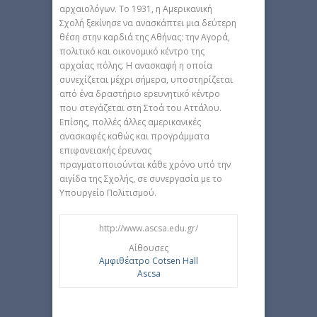
αρχαιολόγων. Το 1931, η Αμερικανική
Σχολή ξεκίνησε να ανασκάπτει μια δεύτερη
θέση στην καρδιά της Αθήνας: την Αγορά,
πολιτικό και οικονομικό κέντρο της
αρχαίας πόλης. Η ανασκαφή η οποία
συνεχίζεται μέχρι σήμερα, υποστηρίζεται
από ένα δραστήριο ερευνητικό κέντρο
που στεγάζεται στη Στοά του Αττάλου.
Επίσης, πολλές άλλες αμερικανικές
ανασκαφές καθώς και προγράμματα
επιφανειακής έρευνας
πραγματοποιούνται κάθε χρόνο υπό την
αιγίδα της Σχολής, σε συνεργασία με το
Υπουργείο Πολιτισμού.
http://www.ascsa.edu.gr/
Αίθουσες
Αμφιθέατρο Cotsen Hall
Ascsa