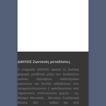
ΔΙΑΥΛΟΣ Ζωντανές μεταδόσεις
Η υπηρεσία ΔΙΑΥΛΟΣ αφορά τη ζωντανή
ψηφιακή μετάδοση μέσω του Διαδικτύου
ομιλιών, σεμιναρίων, καλλιτεχνικών
γεγονότων και λοιπών εκδηλώσεων που
πραγματοποιούνται ή φιλοξενούνται από
σημαντικούς πολιτιστικούς φορείς – λ.χ.
Μέγαρα Μουσικής , Μουσεία, Συνεδριακά
Κέντρα, κλπ – καθώς και από