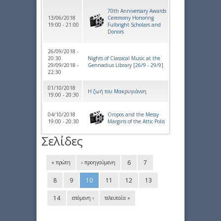
70th Anniversary Awards
13/06/2018
Ceremony Honoring
19:00 - 21:00
Fulbright Scholars and
Donors
26/09/2018 -
20:30
Nights of Classical Music at the
29/09/2018 -
Gennadius Library [26/9 - 29/9]
22:30
01/10/2018
Η ζωή του Μακρυγιάννη
19:00 - 20:30
04/10/2018
Oropos and the Messy
19:00 - 20:30
Margins of the Attic Polis
Σελίδες
6
7
« πρώτη
‹ προηγούμενη
8
9
10
11
12
13
14
επόμενη ›
τελευταία »