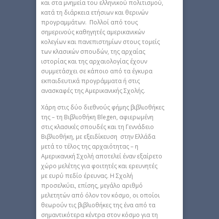
και στα μνημεία του ελληνικού πολιτισμού,
κατά τη διάρκεια ετήσιων και θερινών
προγραμμάτων. Πολλοί από τους
σημερινούς καθηγητές αμερικανικών
κολεγίων και πανεπιστημίων στους τομείς
των κλασικών σπουδών, της αρχαίας
ιστορίας και της αρχαιολογίας έχουν
συμμετάσχει σε κάποιο από τα έγκυρα
εκπαιδευτικά προγράμματα ή στις
ανασκαφές της Αμερικανικής Σχολής.
Χάρη στις δύο διεθνούς φήμης βιβλιοθήκες
της – τη Βιβλιοθήκη Blegen, αφιερωμένη
στις κλασικές σπουδές και τη Γεννάδειο
Βιβλιοθήκη, με εξειδίκευση στην Ελλάδα
μετά το τέλος της αρχαιότητας – η
Αμερικανική Σχολή αποτελεί έναν εξαίρετο
χώρο μελέτης για φοιτητές και ερευνητές
με ευρύ πεδίο έρευνας. Η Σχολή
προσελκύει, επίσης, μεγάλο αριθμό
μελετητών από όλον τον κόσμο, οι οποίοι
θεωρούν τις βιβλιοθήκες της ένα από τα
σημαντικότερα κέντρα στον κόσμο για τη