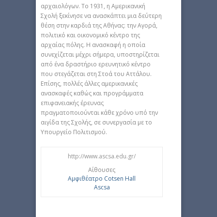
αρχαιολόγων. Το 1931, η Αμερικανική
Σχολή ξεκίνησε να ανασκάπτει μια δεύτερη
θέση στην καρδιά της Αθήνας: την Αγορά,
πολιτικό και οικονομικό κέντρο της
αρχαίας πόλης. Η ανασκαφή η οποία
συνεχίζεται μέχρι σήμερα, υποστηρίζεται
από ένα δραστήριο ερευνητικό κέντρο
που στεγάζεται στη Στοά του Αττάλου.
Επίσης, πολλές άλλες αμερικανικές
ανασκαφές καθώς και προγράμματα
επιφανειακής έρευνας
πραγματοποιούνται κάθε χρόνο υπό την
αιγίδα της Σχολής, σε συνεργασία με το
Υπουργείο Πολιτισμού.
http://www.ascsa.edu.gr/
Αίθουσες
Αμφιθέατρο Cotsen Hall
Ascsa