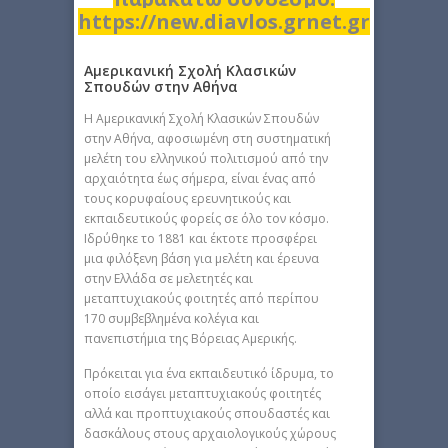
https://new.diavlos.grnet.gr
Αμερικανική Σχολή Κλασικών
Σπουδών στην Αθήνα
H Αμερικανική Σχολή Κλασικών Σπουδών
στην Αθήνα, αφοσιωμένη στη συστηματική
μελέτη του ελληνικού πολιτισμού από την
αρχαιότητα έως σήμερα, είναι ένας από
τους κορυφαίους ερευνητικούς και
εκπαιδευτικούς φορείς σε όλο τον κόσμο.
Ιδρύθηκε το 1881 και έκτοτε προσφέρει
μια φιλόξενη βάση για μελέτη και έρευνα
στην Ελλάδα σε μελετητές και
μεταπτυχιακούς φοιτητές από περίπου
170 συμβεβλημένα κολέγια και
πανεπιστήμια της Βόρειας Αμερικής.
Πρόκειται για ένα εκπαιδευτικό ίδρυμα, το
οποίο εισάγει μεταπτυχιακούς φοιτητές
αλλά και προπτυχιακούς σπουδαστές και
δασκάλους στους αρχαιολογικούς χώρους