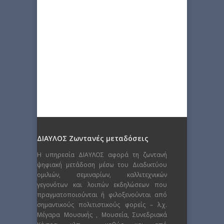
ΔΙΑΥΛΟΣ Ζωντανές μεταδόσεις
Η υπηρεσία ΔΙΑΥΛΟΣ αφορά τη ζωντανή
ψηφιακή μετάδοση μέσω του Διαδικτύου
ομιλιών, σεμιναρίων, καλλιτεχνικών
γεγονότων και λοιπών εκδηλώσεων που
πραγματοποιούνται ή φιλοξενούνται από
σημαντικούς πολιτιστικούς φορείς – λ.χ.
Μέγαρα Μουσικής , Μουσεία, Συνεδριακά