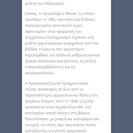
μελέτη του Ελληνισμού.
Επίσης, το Εργαστήριο Wiener, το οποίο
ιδρύθηκε το 1992, αποτελεί ένα διεθνώς
αναγνωρισμένο ερευνητικό χώρο,
αφοσιωμένο στην εφαρμογή των
σύγχρονων επιστημονικών τεχνικών στη
μελέτη αρχαιολογικών ευρημάτων από την
Ελλάδα. Η έρευνα στο εργαστήριο
περιλαμβάνει την ανάλυση ανθρώπινων και
ζωικών σκελετικών καταλοίπων, τη μελέτη
παλαιοπεριβάλλοντος και τη
γεωαρχαιολογία.
H Αμερικανική Σχολή πραγματοποιεί
επίσης ανασκαφές σε δύο από τις
σημαντικότερες αρχαιολογικές θέσεις του
αρχαίου κόσμου. Από το 1896, η Σχολή
ανασκάπτει στην Αρχαία Κόρινθο, ένα
εκτεταμένο αστικό κέντρο στη βόρεια
Πελοπόννησο, με μακρά και ενδιαφέρουσα
ιστορία, το οποίο έχει αποτελέσει πεδίο
εκπαίδευσης για γενεές αμερικανών