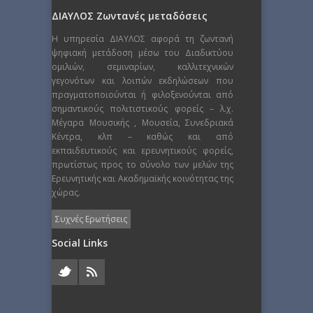
ΔΙΑΥΛΟΣ Ζωντανές μεταδόσεις
Η υπηρεσία ΔΙΑΥΛΟΣ αφορά τη ζωντανή
ψηφιακή μετάδοση μέσω του Διαδικτύου
ομιλιών, σεμιναρίων, καλλιτεχνικών
γεγονότων και λοιπών εκδηλώσεων που
πραγματοποιούνται ή φιλοξενούνται από
σημαντικούς πολιτιστικούς φορείς – λ.χ.
Μέγαρα Μουσικής , Μουσεία, Συνεδριακά
Κέντρα, κλπ – καθώς και από
εκπαιδευτικούς και ερευνητικούς φορείς,
πρωτίστως προς το σύνολο των μελών της
Ερευνητικής και Ακαδημαϊκής κοινότητας της
χώρας.
Συχνές Ερωτήσεις
Social Links