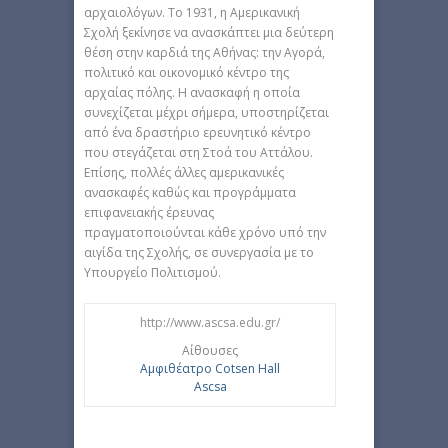
αρχαιολόγων. Το 1931, η Αμερικανική
Σχολή ξεκίνησε να ανασκάπτει μια δεύτερη
θέση στην καρδιά της Αθήνας: την Αγορά,
πολιτικό και οικονομικό κέντρο της
αρχαίας πόλης. Η ανασκαφή η οποία
συνεχίζεται μέχρι σήμερα, υποστηρίζεται
από ένα δραστήριο ερευνητικό κέντρο
που στεγάζεται στη Στοά του Αττάλου.
Επίσης, πολλές άλλες αμερικανικές
ανασκαφές καθώς και προγράμματα
επιφανειακής έρευνας
πραγματοποιούνται κάθε χρόνο υπό την
αιγίδα της Σχολής, σε συνεργασία με το
Υπουργείο Πολιτισμού.
http://www.ascsa.edu.gr/
Αίθουσες
Αμφιθέατρο Cotsen Hall
Ascsa