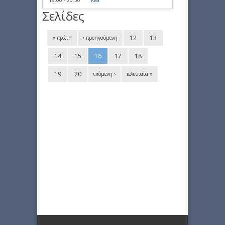
Σελίδες
12
13
« πρώτη
‹ προηγούμενη
14
15
16
17
18
19
20
επόμενη ›
τελευταία »