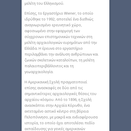
μελέτη του Ελληνισμού.
Επίσης, το Εργαστήριο Wiener, το οποίο
ιδρύθηκε το 1992, αποτελεί ένα διεθνώς
αναγνωρισμένο ερευνητικό χώρο,
αφοσιωμένο στην εφαρμογή των
σύγχρονων επιστημονικών τεχνικών στη
μελέτη αρχαιολογικών ευρημάτων από την
Ελλάδα. Η έρευνα στο εργαστήριο
περιλαμβάνει την ανάλυση ανθρώπινων και
ζωικών σκελετικών καταλοίπων, τη μελέτη
παλαιοπεριβάλλοντος και τη
γεωαρχαιολογία.
H Αμερικανική Σχολή πραγματοποιεί
επίσης ανασκαφές σε δύο από τις
σημαντικότερες αρχαιολογικές θέσεις του
αρχαίου κόσμου. Από το 1896, η Σχολή
ανασκάπτει στην Αρχαία Κόρινθο, ένα
εκτεταμένο αστικό κέντρο στη βόρεια
Πελοπόννησο, με μακρά και ενδιαφέρουσα
ιστορία, το οποίο έχει αποτελέσει πεδίο
εκπαίδευσης για γενεές αμερικανών