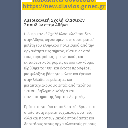
https://new.diavlos.grnet.gr
Αμερικανική Σχολή Κλασικών
Σπουδών στην Αθήνα
H Αμερικανική Σχολή Κλασικών Σπουδών
στην Αθήνα, αφοσιωμένη στη συστηματική
μελέτη του ελληνικού πολιτισμού από την
αρχαιότητα έως σήμερα, είναι ένας από
τους κορυφαίους ερευνητικούς και
εκπαιδευτικούς φορείς σε όλο τον κόσμο.
Ιδρύθηκε το 1881 και έκτοτε προσφέρει
μια φιλόξενη βάση για μελέτη και έρευνα
στην Ελλάδα σε μελετητές και
μεταπτυχιακούς φοιτητές από περίπου
170 συμβεβλημένα κολέγια και
πανεπιστήμια της Βόρειας Αμερικής.
Πρόκειται για ένα εκπαιδευτικό ίδρυμα, το
οποίο εισάγει μεταπτυχιακούς φοιτητές
αλλά και προπτυχιακούς σπουδαστές και
δασκάλους στους αρχαιολογικούς χώρους