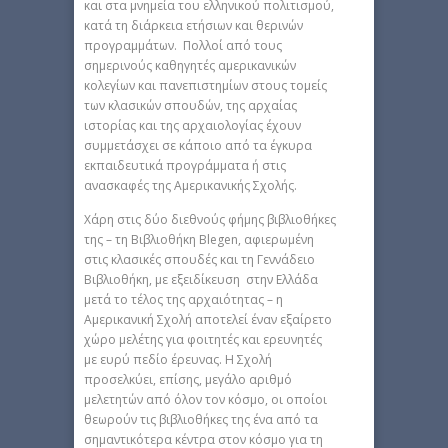
και στα μνημεία του ελληνικού πολιτισμού,
κατά τη διάρκεια ετήσιων και θερινών
προγραμμάτων. Πολλοί από τους
σημερινούς καθηγητές αμερικανικών
κολεγίων και πανεπιστημίων στους τομείς
των κλασικών σπουδών, της αρχαίας
ιστορίας και της αρχαιολογίας έχουν
συμμετάσχει σε κάποιο από τα έγκυρα
εκπαιδευτικά προγράμματα ή στις
ανασκαφές της Αμερικανικής Σχολής.
Χάρη στις δύο διεθνούς φήμης βιβλιοθήκες
της – τη Βιβλιοθήκη Blegen, αφιερωμένη
στις κλασικές σπουδές και τη Γεννάδειο
Βιβλιοθήκη, με εξειδίκευση στην Ελλάδα
μετά το τέλος της αρχαιότητας – η
Αμερικανική Σχολή αποτελεί έναν εξαίρετο
χώρο μελέτης για φοιτητές και ερευνητές
με ευρύ πεδίο έρευνας. Η Σχολή
προσελκύει, επίσης, μεγάλο αριθμό
μελετητών από όλον τον κόσμο, οι οποίοι
θεωρούν τις βιβλιοθήκες της ένα από τα
σημαντικότερα κέντρα στον κόσμο για τη