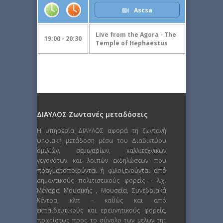
Ascsa
Live from the Agora - The
19:00 - 20:30
Temple of Hephaestus
ΔΙΑΥΛΟΣ Ζωντανές μεταδόσεις
Η υπηρεσία ΔΙΑΥΛΟΣ αφορά τη ζωντανή
ψηφιακή μετάδοση μέσω του Διαδικτύου
ομιλιών, σεμιναρίων, καλλιτεχνικών
γεγονότων και λοιπών εκδηλώσεων που
πραγματοποιούνται ή φιλοξενούνται από
σημαντικούς πολιτιστικούς φορείς – λ.χ.
Μέγαρα Μουσικής , Μουσεία, Συνεδριακά
Κέντρα, κλπ – καθώς και από
εκπαιδευτικούς και ερευνητικούς φορείς,
πρωτίστως προς το σύνολο των μελών της