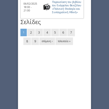
Παρουσίαση του βιβλίου
06/02/2025
του Ευάγγελου Βενιζέλου
18:00 -
«Πολιτική Θεολογία και
21:00
Συνταγματική Ηθική»
Σελίδες
2
3
4
5
6
7
1
8
9
επόμενη ›
τελευταία »