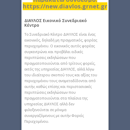
https://new.diavlos.grnet.gr
ΔΙΑΥΛΟΣ Εικονικό Συνεδριακό
Κέντρο
Το Συνεδριακό Κέντρο ΔΙΑΥΛΟΣ είναι ένας
εικονικός, δηλαδή μη πραγματικός, φορέας
περιεχομένου. Ο εικονικός αυτός φορέας
συγκεντρώνει και προβάλει ειδικές
περιπτώσεις εκδηλώσεων που
πραγματοποιούνται από τρίτους φορείς,
εκτός της υπηρεσίας ΔΙΑΥΛΟΣ, αλλά λόγω
του ιδιαίτερου σκοπού τους και αξίας του
περιεχομένου τους αναμεταδίδονται από
αυτήν, καθώς επίσης και περιστασιακές
περιπτώσεις εκδηλώσεων που
πραγματοποιούνται στα πλαίσια της
υπηρεσίας ΔΙΑΥΛΟΣ αλλά δεν
φιλοξενούνται σε μόνιμα
συνεργαζόμενους με αυτήν Φορείς
Περιεχομένου.