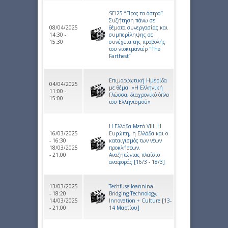
SEI25 “Προς τα άστρα”
Συζήτηση πάνω σε
08/04/2025
θέματα συνεργασίας και
14:30 -
συμπερίληψης σε
15:30
συνέχεια της προβολής
του ντοκιμαντέρ "The
Farthest”
Επιμορφωτική Ημερίδα
04/04/2025
με θέμα: «Η Ελληνική
11:00 -
Γλώσσα, διαχρονικό όπλο
15:00
του Ελληνισμού»
Η Ελλάδα Μετά VIIΙ: Η
16/03/2025
Ευρώπη, η Ελλάδα και ο
- 16:30
καταιγισμός των νέων
18/03/2025
προκλήσεων.
- 21:00
Αναζητώντας πλαίσιο
αναφοράς [16/3 - 18/3]
13/03/2025
Techfuse Ioannina
- 18:20
Bridging Technology,
14/03/2025
Innovation + Culture [13-
- 21:00
14 Μαρτίου]