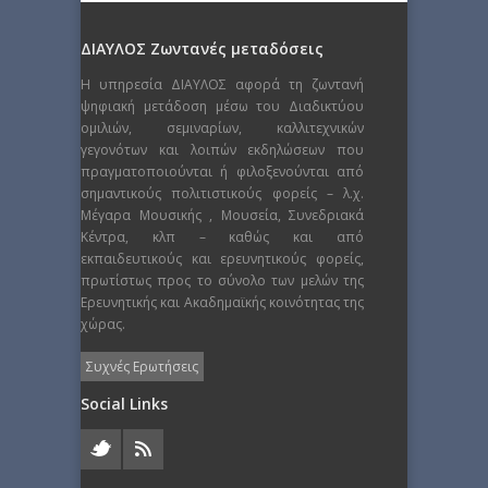
ΔΙΑΥΛΟΣ Ζωντανές μεταδόσεις
Η υπηρεσία ΔΙΑΥΛΟΣ αφορά τη ζωντανή
ψηφιακή μετάδοση μέσω του Διαδικτύου
ομιλιών, σεμιναρίων, καλλιτεχνικών
γεγονότων και λοιπών εκδηλώσεων που
πραγματοποιούνται ή φιλοξενούνται από
σημαντικούς πολιτιστικούς φορείς – λ.χ.
Μέγαρα Μουσικής , Μουσεία, Συνεδριακά
Κέντρα, κλπ – καθώς και από
εκπαιδευτικούς και ερευνητικούς φορείς,
πρωτίστως προς το σύνολο των μελών της
Ερευνητικής και Ακαδημαϊκής κοινότητας της
χώρας.
Συχνές Ερωτήσεις
Social Links