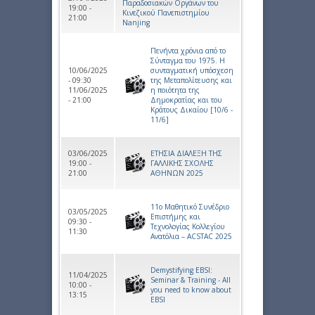
Παραδοσιακών Οργάνων του
19:00 -
Κινεζικού Πανεπιστημίου
21:00
Nanjing
Πενήντα χρόνια από το
Σύνταγμα του 1975. Η
10/06/2025
συνταγματική υπόσχεση
- 09:30
της Μεταπολίτευσης και
11/06/2025
η ποιότητα της
- 21:00
Δημοκρατίας και του
Κράτους Δικαίου [10/6 -
11/6]
03/06/2025
ΕΤΗΣΙΑ ΔΙΑΛΕΞΗ ΤΗΣ
19:00 -
ΓΑΛΛΙΚΗΣ ΣΧΟΛΗΣ
21:00
ΑΘΗΝΩΝ 2025
11ο Μαθητικό Συνέδριο
03/05/2025
Επιστήμης και
09:30 -
Τεχνολογίας Κολλεγίου
11:30
Ανατόλια – ACSTAC 2025
Demystifying EBSI:
11/04/2025
Seminar & Training - All
10:00 -
you need to know about
13:15
EBSI