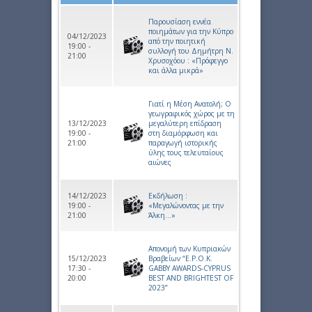
Παρουσίαση εννέα
ποιημάτων για την Κύπρο
04/12/2023
από την ποιητική
19:00 -
συλλογή του Δημήτρη Ν.
21:00
Χρυσοχόου : «Πρόφεγγο
και άλλα μικρά»
Γιατί η Μέση Ανατολή; Ο
γεωγραφικός χώρος με τη
13/12/2023
μεγαλύτερη επίδραση
19:00 -
στη διαμόρφωση και
21:00
παραγωγή ιστορικής
ύλης τους τελευταίους
αιώνες
14/12/2023
Εκδήλωση :
19:00 -
«Μεγαλώνοντας με την
21:00
Άλκη…»
Aπονομή των Κυπριακών
15/12/2023
Βραβείων “E.P.O.Κ.
17:30 -
GABBY AWARDS-CYPRUS
20:00
BEST AND BRIGHTEST ΟF
2023”