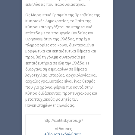
εκδηλώσεις που παρουσιάστηκαν.
Ως Μορφωτικό Γραφείο της Πρεσβείας της
Κυπριακής Δημοκρατίας, το Σπίτι της
Κύπρου συνεργάζεται σε υπηρεσιακό
επίπεδο με το Υπουργείο Παιδείας και
Θρησκευμάτων της Ελλάδας, παρέχει
πληροφορίες στο κοινό, διεκπεραιώνει
μορφωτικά και εκπαιδευτικά θέματα και
προωθεί τη γόνιμη συνεργασία με
εκπαιδευτήρια σε όλη την Ελλάδα. Η
διοργάνωση σεμιναρίων σε θέματα
λογοτεχνίας, ιστορίας, αρχαιολογίας και
αρχαίας γραμματείας είναι ένας θεσμός
που για χρόνια φέρνει πιο κοντά στην
Κύπρο διδάσκοντες, προπτυχιακούς και
μεταπτυχιακούς φοιτητές των
Πανεπιστημίων της Ελλάδας.
http://spititiskyprou.gr/
Αίθουσες
Αίθουσα Εκδηλώσεων