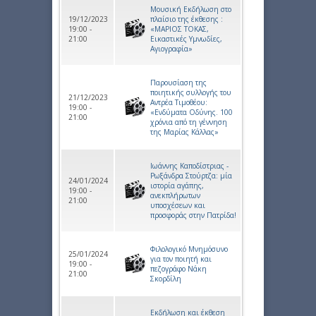
Μουσική Εκδήλωση στο
19/12/2023
πλαίσιο της έκθεσης :
19:00 -
«ΜΑΡΙΟΣ ΤΟΚΑΣ,
21:00
Εικαστικές Υμνωδίες,
Αγιογραφία»
Παρουσίαση της
ποιητικής συλλογής του
21/12/2023
Αντρέα Τιμοθέου:
19:00 -
«Ενδύματα Οδύνης. 100
21:00
χρόνια από τη γέννηση
της Μαρίας Κάλλας»
Ιωάννης Καποδίστριας -
Ρωξάνδρα Στούρτζα: μία
24/01/2024
ιστορία αγάπης,
19:00 -
ανεκπλήρωτων
21:00
υποσχέσεων και
προσφοράς στην Πατρίδα!
Φιλολογικό Μνημόσυνο
25/01/2024
για τον ποιητή και
19:00 -
πεζογράφο Νάκη
21:00
Σκορδίλη
Εκδήλωση και έκθεση