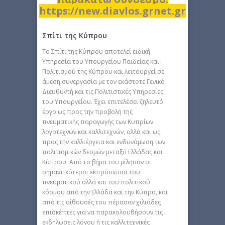
https://new.diavlos.grnet.gr
Σπίτι της Κύπρου
Το Σπίτι της Κύπρου αποτελεί ειδική
Υπηρεσία του Υπουργείου Παιδείας και
Πολιτισμού της Κύπρου και λειτουργεί σε
άμεση συνεργασία με τον εκάστοτε Γενικό
Διευθυντή και τις Πολιτιστικές Υπηρεσίες
του Υπουργείου. Έχει επιτελέσει ζηλευτό
έργο ως προς την προβολή της
πνευματικής παραγωγής των Κυπρίων
λογοτεχνών και καλλιτεχνών, αλλά και ως
προς την καλλιέργεια και ενδυνάμωση των
πολιτισμικών δεσμών μεταξύ Ελλάδας και
Κύπρου. Από το βήμα του μίλησαν οι
σημαντικότεροι εκπρόσωποι του
πνευματικού αλλά και του πολιτικού
κόσμου από την Ελλάδα και την Κύπρο, και
από τις αίθουσές του πέρασαν χιλιάδες
επισκέπτες για να παρακολουθήσουν τις
εκδηλώσεις λόγου ή τις καλλιτεχνικές