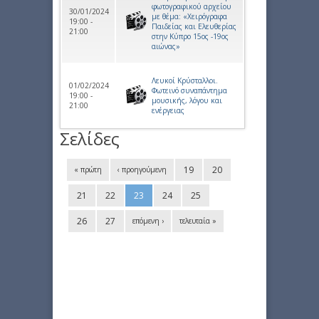
φωτογραφικού αρχείου
30/01/2024
με θέμα: «Χειρόγραφα
19:00 -
Παιδείας και Ελευθερίας
21:00
στην Κύπρο 15ος -19ος
αιώνας»
Λευκοί Κρύσταλλοι.
01/02/2024
Φωτεινό συναπάντημα
19:00 -
μουσικής, λόγου και
21:00
ενέργειας
Σελίδες
19
20
« πρώτη
‹ προηγούμενη
21
22
23
24
25
26
27
επόμενη ›
τελευταία »