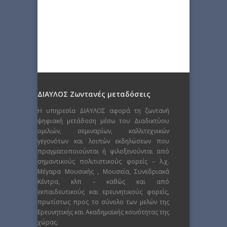
ΔΙΑΥΛΟΣ Ζωντανές μεταδόσεις
Η υπηρεσία ΔΙΑΥΛΟΣ αφορά τη ζωντανή
ψηφιακή μετάδοση μέσω του Διαδικτύου
ομιλιών, σεμιναρίων, καλλιτεχνικών
γεγονότων και λοιπών εκδηλώσεων που
πραγματοποιούνται ή φιλοξενούνται από
σημαντικούς πολιτιστικούς φορείς – λ.χ.
Μέγαρα Μουσικής , Μουσεία, Συνεδριακά
Κέντρα, κλπ – καθώς και από
εκπαιδευτικούς και ερευνητικούς φορείς,
πρωτίστως προς το σύνολο των μελών της
Ερευνητικής και Ακαδημαϊκής κοινότητας της
χώρας.