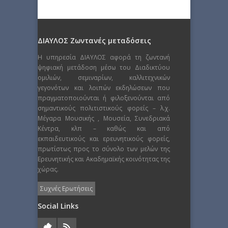
ΔΙΑΥΛΟΣ Ζωντανές μεταδόσεις
Η υπηρεσία ΔΙΑΥΛΟΣ αφορά τη ζωντανή
ψηφιακή μετάδοση μέσω του Διαδικτύου
ομιλιών, σεμιναρίων, καλλιτεχνικών
γεγονότων και λοιπών εκδηλώσεων που
πραγματοποιούνται ή φιλοξενούνται από
σημαντικούς πολιτιστικούς φορείς – λ.χ.
Μέγαρα Μουσικής , Μουσεία, Συνεδριακά
Κέντρα, κλπ – καθώς και από
εκπαιδευτικούς και ερευνητικούς φορείς,
πρωτίστως προς το σύνολο των μελών της
Ερευνητικής και Ακαδημαϊκής κοινότητας της
χώρας.
Συχνές Ερωτήσεις
Social Links