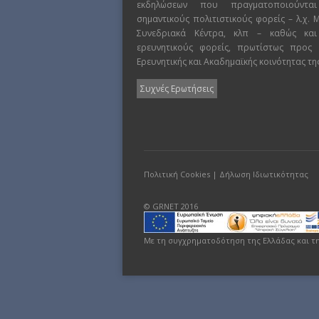
εκδηλώσεων που πραγματοποιούντα
σημαντικούς πολιτιστικούς φορείς – λ.χ.
Συνεδριακά Κέντρα, κλπ – καθώς και
ερευνητικούς φορείς, πρωτίστως προς
Ερευνητικής και Ακαδημαϊκής κοινότητας τη
Συχνές Ερωτήσεις
Πολιτική Cookies
|
Δήλωση Ιδιωτικότητας
© GRNET 2016
Με τη συγχρηματοδότηση της Ελλάδας και τ