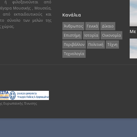
ι ή φιλοξενούνται από
 Μέγαρα Μουσικής , Μουσεία,
 από εκπαιδευτικούς και
Κανάλια
 το σύνολο των μελών της
Άνθρωπος
Γενικά
Δίκαιο
ς χώρας.
Με
Επιστήμη
Ιστορία
Οικονομία
Περιβάλλον
Πολιτική
Τέχνη
Τεχνολογία
ης Ευρωπαϊκής Ένωσης