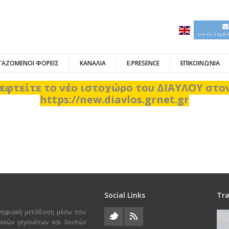
για να λαμβ
ΓΑΖΟΜΕΝΟΙ ΦΟΡΕΙΣ
ΚΑΝΑΛΙΑ
E:PRESENCE
ΕΠΙΚΟΙΝΩΝΙΑ
εφτείτε το νέο ιστοχώρο του ΔΙΑΥΛΟΥ στ
https://new.diavlos.grnet.gr
Social Links
Tra
ψηφιακή μετάδοση μέσω του
χνικών γεγονότων και λοιπών