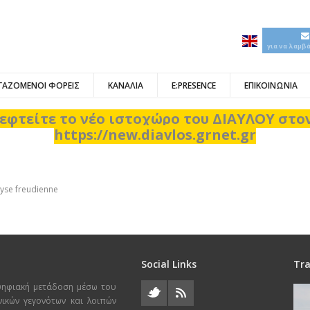
για να λαμβ
ΓΑΖΟΜΕΝΟΙ ΦΟΡΕΙΣ
ΚΑΝΑΛΙΑ
E:PRESENCE
ΕΠΙΚΟΙΝΩΝΙΑ
εφτείτε το νέο ιστοχώρο του ΔΙΑΥΛΟΥ στ
https://new.diavlos.grnet.gr
ς
yse freudienne
Social Links
Tra
ψηφιακή μετάδοση μέσω του
χνικών γεγονότων και λοιπών