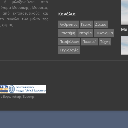
ι ή φιλοξενούνται από
 Μέγαρα Μουσικής , Μουσεία,
 από εκπαιδευτικούς και
Κανάλια
 το σύνολο των μελών της
Άνθρωπος
Γενικά
Δίκαιο
ς χώρας.
Με
Επιστήμη
Ιστορία
Οικονομία
Περιβάλλον
Πολιτική
Τέχνη
Τεχνολογία
ης Ευρωπαϊκής Ένωσης