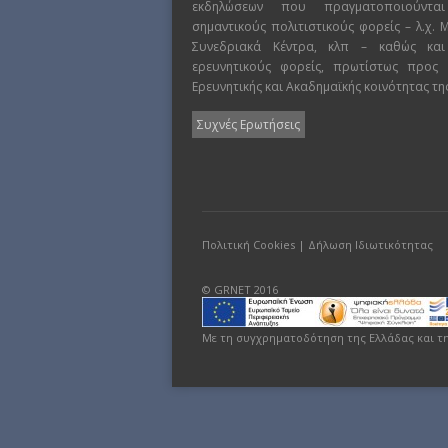
εκδηλώσεων που πραγματοποιούντα
σημαντικούς πολιτιστικούς φορείς – λ.χ.
Συνεδριακά Κέντρα, κλπ – καθώς και
ερευνητικούς φορείς, πρωτίστως προς
Ερευνητικής και Ακαδημαϊκής κοινότητας τη
Συχνές Ερωτήσεις
Πολιτική Cookies
|
Δήλωση Ιδιωτικότητας
© GRNET 2016
Με τη συγχρηματοδότηση της Ελλάδας και τ