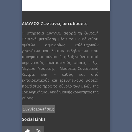
ΔΙΑΥΛΟΣ Ζωντανές μεταδόσεις
Η υπηρεσία ΔΙΑΥΛΟΣ αφορά τη ζωντανή
ψηφιακή μετάδοση μέσω του Διαδικτύου
ομιλιών, σεμιναρίων, καλλιτεχνικών
γεγονότων και λοιπών εκδηλώσεων που
πραγματοποιούνται ή φιλοξενούνται από
σημαντικούς πολιτιστικούς φορείς – λ.χ.
Μέγαρα Μουσικής , Μουσεία, Συνεδριακά
Κέντρα, κλπ – καθώς και από
εκπαιδευτικούς και ερευνητικούς φορείς,
πρωτίστως προς το σύνολο των μελών της
Ερευνητικής και Ακαδημαϊκής κοινότητας της
χώρας.
Συχνές Ερωτήσεις
Social Links