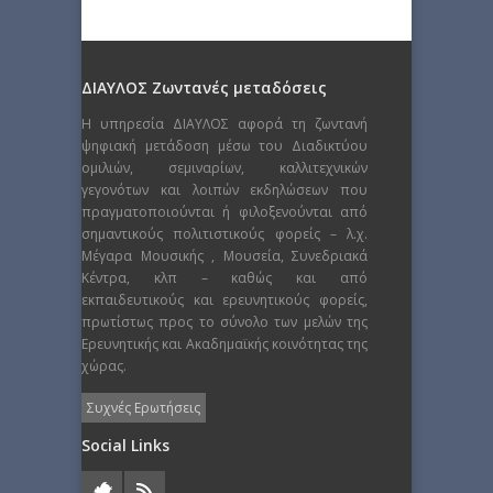
ΔΙΑΥΛΟΣ Ζωντανές μεταδόσεις
Η υπηρεσία ΔΙΑΥΛΟΣ αφορά τη ζωντανή
ψηφιακή μετάδοση μέσω του Διαδικτύου
ομιλιών, σεμιναρίων, καλλιτεχνικών
γεγονότων και λοιπών εκδηλώσεων που
πραγματοποιούνται ή φιλοξενούνται από
σημαντικούς πολιτιστικούς φορείς – λ.χ.
Μέγαρα Μουσικής , Μουσεία, Συνεδριακά
Κέντρα, κλπ – καθώς και από
εκπαιδευτικούς και ερευνητικούς φορείς,
πρωτίστως προς το σύνολο των μελών της
Ερευνητικής και Ακαδημαϊκής κοινότητας της
χώρας.
Συχνές Ερωτήσεις
Social Links