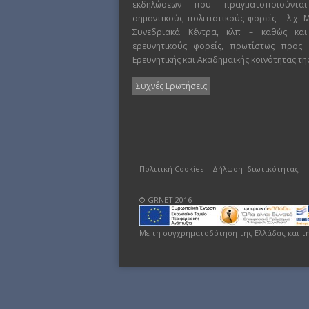
εκδηλώσεων που πραγματοποιούντα
σημαντικούς πολιτιστικούς φορείς – λ.χ.
Συνεδριακά Κέντρα, κλπ – καθώς και
ερευνητικούς φορείς, πρωτίστως προς
Ερευνητικής και Ακαδημαϊκής κοινότητας τη
Συχνές Ερωτήσεις
Πολιτική Cookies
|
Δήλωση Ιδιωτικότητας
© GRNET 2016
Με τη συγχρηματοδότηση της Ελλάδας και τ