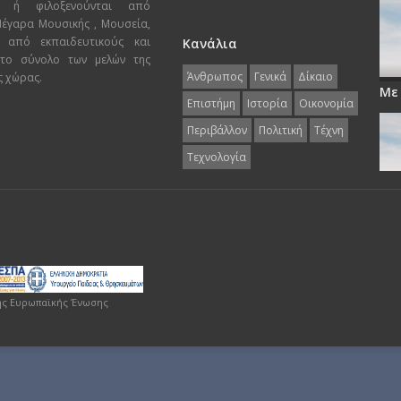
ι ή φιλοξενούνται από
 Μέγαρα Μουσικής , Μουσεία,
 από εκπαιδευτικούς και
Κανάλια
 το σύνολο των μελών της
Άνθρωπος
Γενικά
Δίκαιο
ς χώρας.
Με
Επιστήμη
Ιστορία
Οικονομία
Περιβάλλον
Πολιτική
Τέχνη
Τεχνολογία
ης Ευρωπαϊκής Ένωσης