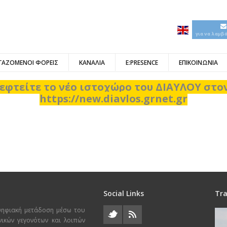
για να λαμβ
ΓΑΖΟΜΕΝΟΙ ΦΟΡΕΙΣ
ΚΑΝΑΛΙΑ
E:PRESENCE
ΕΠΙΚΟΙΝΩΝΙΑ
εφτείτε το νέο ιστοχώρο του ΔΙΑΥΛΟΥ στ
https://new.diavlos.grnet.gr
Social Links
Tra
ψηφιακή μετάδοση μέσω του
χνικών γεγονότων και λοιπών