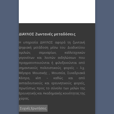
ΔΙΑΥΛΟΣ Ζωντανές μεταδόσεις
Η υπηρεσία ΔΙΑΥΛΟΣ αφορά τη ζωντανή
ψηφιακή μετάδοση μέσω του Διαδικτύου
ομιλιών, σεμιναρίων, καλλιτεχνικών
γεγονότων και λοιπών εκδηλώσεων που
πραγματοποιούνται ή φιλοξενούνται από
σημαντικούς πολιτιστικούς φορείς – λ.χ.
Μέγαρα Μουσικής , Μουσεία, Συνεδριακά
Κέντρα, κλπ – καθώς και από
εκπαιδευτικούς και ερευνητικούς φορείς,
πρωτίστως προς το σύνολο των μελών της
Ερευνητικής και Ακαδημαϊκής κοινότητας της
χώρας.
Συχνές Ερωτήσεις