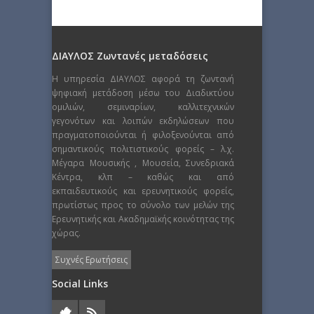
ΔΙΑΥΛΟΣ Ζωντανές μεταδόσεις
Η υπηρεσία ΔΙΑΥΛΟΣ αφορά τη ζωντανή
ψηφιακή μετάδοση μέσω του Διαδικτύου
ομιλιών, σεμιναρίων, καλλιτεχνικών
γεγονότων και λοιπών εκδηλώσεων που
πραγματοποιούνται ή φιλοξενούνται από
σημαντικούς πολιτιστικούς φορείς – λ.χ.
Μέγαρα Μουσικής , Μουσεία, Συνεδριακά
Κέντρα, κλπ – καθώς και από
εκπαιδευτικούς και ερευνητικούς φορείς,
πρωτίστως προς το σύνολο των μελών της
Ερευνητικής και Ακαδημαϊκής κοινότητας της
χώρας.
Συχνές Ερωτήσεις
Social Links