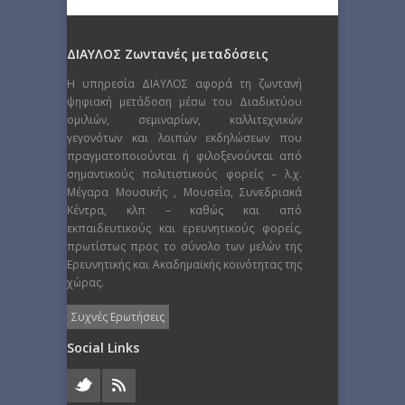
ΔΙΑΥΛΟΣ Ζωντανές μεταδόσεις
Η υπηρεσία ΔΙΑΥΛΟΣ αφορά τη ζωντανή
ψηφιακή μετάδοση μέσω του Διαδικτύου
ομιλιών, σεμιναρίων, καλλιτεχνικών
γεγονότων και λοιπών εκδηλώσεων που
πραγματοποιούνται ή φιλοξενούνται από
σημαντικούς πολιτιστικούς φορείς – λ.χ.
Μέγαρα Μουσικής , Μουσεία, Συνεδριακά
Κέντρα, κλπ – καθώς και από
εκπαιδευτικούς και ερευνητικούς φορείς,
πρωτίστως προς το σύνολο των μελών της
Ερευνητικής και Ακαδημαϊκής κοινότητας της
χώρας.
Συχνές Ερωτήσεις
Social Links