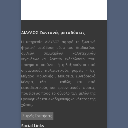
ΔΙΑΥΛΟΣ Ζωντανές μεταδόσεις
Η υπηρεσία ΔΙΑΥΛΟΣ αφορά τη ζωντανή
ψηφιακή μετάδοση μέσω του Διαδικτύου
ομιλιών, σεμιναρίων, καλλιτεχνικών
γεγονότων και λοιπών εκδηλώσεων που
πραγματοποιούνται ή φιλοξενούνται από
σημαντικούς πολιτιστικούς φορείς – λ.χ.
Μέγαρα Μουσικής , Μουσεία, Συνεδριακά
Κέντρα, κλπ – καθώς και από
εκπαιδευτικούς και ερευνητικούς φορείς,
πρωτίστως προς το σύνολο των μελών της
Ερευνητικής και Ακαδημαϊκής κοινότητας της
χώρας.
Συχνές Ερωτήσεις
Social Links