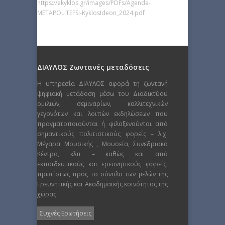
https://ekyklos.gr/images/PDFs/Agenda-
METAPOLITEFSI-KyklosIdeon_2024.pdf
ΔΙΑΥΛΟΣ Ζωντανές μεταδόσεις
Η υπηρεσία ΔΙΑΥΛΟΣ αφορά τη ζωντανή
ψηφιακή μετάδοση μέσω του Διαδικτύου
ομιλιών, σεμιναρίων, καλλιτεχνικών
γεγονότων και λοιπών εκδηλώσεων που
πραγματοποιούνται ή φιλοξενούνται από
σημαντικούς πολιτιστικούς φορείς – λ.χ.
Μέγαρα Μουσικής , Μουσεία, Συνεδριακά
Κέντρα, κλπ – καθώς και από
εκπαιδευτικούς και ερευνητικούς φορείς,
πρωτίστως προς το σύνολο των μελών της
Ερευνητικής και Ακαδημαϊκής κοινότητας της
χώρας.
Συχνές Ερωτήσεις