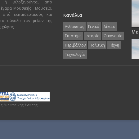
ι ή φιλοξενούνται από
 Μέγαρα Μουσικής , Μουσεία,
 από εκπαιδευτικούς και
Κανάλια
 το σύνολο των μελών της
Άνθρωπος
Γενικά
Δίκαιο
ς χώρας.
Με
Επιστήμη
Ιστορία
Οικονομία
Περιβάλλον
Πολιτική
Τέχνη
Τεχνολογία
ης Ευρωπαϊκής Ένωσης