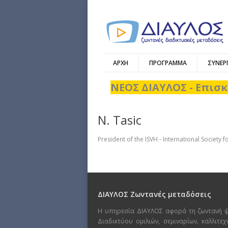
ΑΡΧΗ
ΠΡΟΓΡΑΜΜΑ
ΣΥΝΕΡ
ΝΕΟΣ ΔΙΑΥΛΟΣ - Επισκ
N. Tasic
President of the ISVH - International Society 
ΔΙΑΥΛΟΣ Ζωντανές μεταδόσεις
Η υπηρεσία ΔΙΑΥΛΟΣ αφορά τη ζωντανή 
Διαδικτύου ομιλιών, σεμιναρίων, καλλιτε