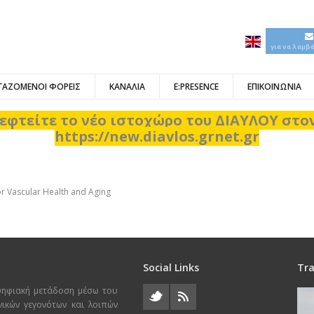
για να λαμβ
ΓΑΖΟΜΕΝΟΙ ΦΟΡΕΙΣ
ΚΑΝΑΛΙΑ
E:PRESENCE
ΕΠΙΚΟΙΝΩΝΙΑ
εφτείτε το νέο ιστοχώρο του ΔΙΑΥΛΟΥ στ
https://new.diavlos.grnet.gr
for Vascular Health and Aging
Social Links
Tra
ψηφιακή μετάδοση μέσω του
χνικών γεγονότων και λοιπών