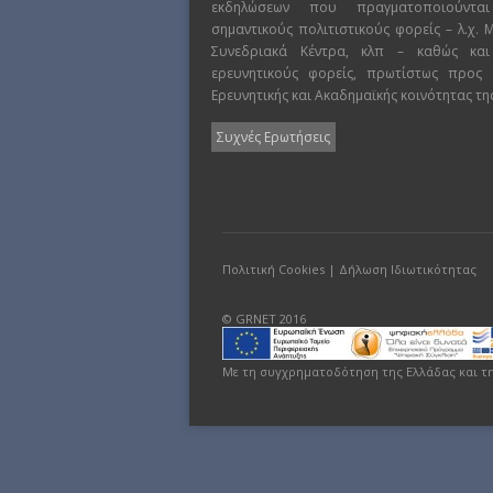
εκδηλώσεων που πραγματοποιούντα
σημαντικούς πολιτιστικούς φορείς – λ.χ.
Συνεδριακά Κέντρα, κλπ – καθώς και
ερευνητικούς φορείς, πρωτίστως προς
Ερευνητικής και Ακαδημαϊκής κοινότητας τη
Συχνές Ερωτήσεις
Πολιτική Cookies
|
Δήλωση Ιδιωτικότητας
© GRNET 2016
Με τη συγχρηματοδότηση της Ελλάδας και τ