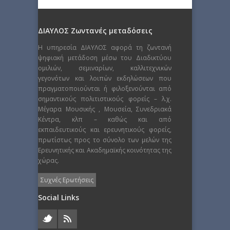
ΔΙΑΥΛΟΣ Ζωντανές μεταδόσεις
Η υπηρεσία ΔΙΑΥΛΟΣ αφορά τη ζωντανή
ψηφιακή μετάδοση μέσω του Διαδικτύου
ομιλιών, σεμιναρίων, καλλιτεχνικών
γεγονότων και λοιπών εκδηλώσεων που
πραγματοποιούνται ή φιλοξενούνται από
σημαντικούς πολιτιστικούς φορείς – λ.χ.
Μέγαρα Μουσικής , Μουσεία, Συνεδριακά
Κέντρα, κλπ – καθώς και από
εκπαιδευτικούς και ερευνητικούς φορείς,
πρωτίστως προς το σύνολο των μελών της
Ερευνητικής και Ακαδημαϊκής κοινότητας της
χώρας.
Συχνές Ερωτήσεις
Social Links