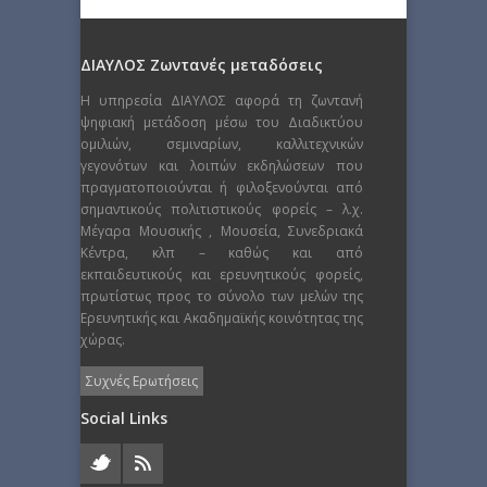
ΔΙΑΥΛΟΣ Ζωντανές μεταδόσεις
Η υπηρεσία ΔΙΑΥΛΟΣ αφορά τη ζωντανή
ψηφιακή μετάδοση μέσω του Διαδικτύου
ομιλιών, σεμιναρίων, καλλιτεχνικών
γεγονότων και λοιπών εκδηλώσεων που
πραγματοποιούνται ή φιλοξενούνται από
σημαντικούς πολιτιστικούς φορείς – λ.χ.
Μέγαρα Μουσικής , Μουσεία, Συνεδριακά
Κέντρα, κλπ – καθώς και από
εκπαιδευτικούς και ερευνητικούς φορείς,
πρωτίστως προς το σύνολο των μελών της
Ερευνητικής και Ακαδημαϊκής κοινότητας της
χώρας.
Συχνές Ερωτήσεις
Social Links