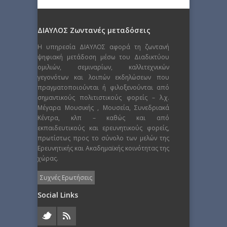
ΔΙΑΥΛΟΣ Ζωντανές μεταδόσεις
Η υπηρεσία ΔΙΑΥΛΟΣ αφορά τη ζωντανή
ψηφιακή μετάδοση μέσω του Διαδικτύου
ομιλιών, σεμιναρίων, καλλιτεχνικών
γεγονότων και λοιπών εκδηλώσεων που
πραγματοποιούνται ή φιλοξενούνται από
σημαντικούς πολιτιστικούς φορείς – λ.χ.
Μέγαρα Μουσικής , Μουσεία, Συνεδριακά
Κέντρα, κλπ – καθώς και από
εκπαιδευτικούς και ερευνητικούς φορείς,
πρωτίστως προς το σύνολο των μελών της
Ερευνητικής και Ακαδημαϊκής κοινότητας της
χώρας.
Συχνές Ερωτήσεις
Social Links