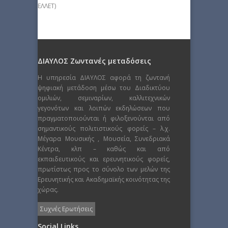
ΕΛΛΕΤ)
ΔΙΑΥΛΟΣ Ζωντανές μεταδόσεις
Η υπηρεσία ΔΙΑΥΛΟΣ αφορά τη ζωντανή
ψηφιακή μετάδοση μέσω του Διαδικτύου
ομιλιών, σεμιναρίων, καλλιτεχνικών
γεγονότων και λοιπών εκδηλώσεων που
πραγματοποιούνται ή φιλοξενούνται από
σημαντικούς πολιτιστικούς φορείς – λ.χ.
Μέγαρα Μουσικής , Μουσεία, Συνεδριακά
Κέντρα, κλπ – καθώς και από
εκπαιδευτικούς και ερευνητικούς φορείς,
πρωτίστως προς το σύνολο των μελών της
Ερευνητικής και Ακαδημαϊκής κοινότητας της
χώρας.
Συχνές Ερωτήσεις
Social Links