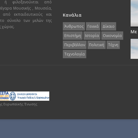
ι ή φιλοξενούνται από
 Μέγαρα Μουσικής , Μουσεία,
 από εκπαιδευτικούς και
Κανάλια
 το σύνολο των μελών της
Άνθρωπος
Γενικά
Δίκαιο
ς χώρας.
Με
Επιστήμη
Ιστορία
Οικονομία
Περιβάλλον
Πολιτική
Τέχνη
Τεχνολογία
ης Ευρωπαϊκής Ένωσης