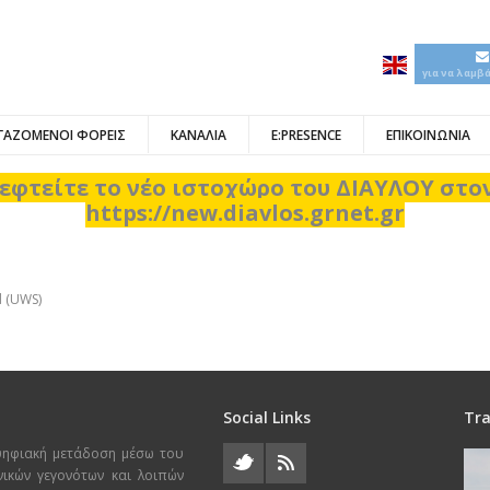
για να λαμβ
ΓΑΖΟΜΕΝΟΙ ΦΟΡΕΙΣ
ΚΑΝΑΛΙΑ
E:PRESENCE
ΕΠΙΚΟΙΝΩΝΙΑ
εφτείτε το νέο ιστοχώρο του ΔΙΑΥΛΟΥ στ
https://new.diavlos.grnet.gr
d (UWS)
Social Links
Tra
ψηφιακή μετάδοση μέσω του
χνικών γεγονότων και λοιπών