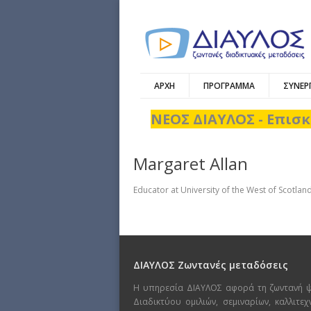
ΑΡΧΗ
ΠΡΟΓΡΑΜΜΑ
ΣΥΝΕΡ
ΝΕΟΣ ΔΙΑΥΛΟΣ - Επισκ
Margaret Allan
Educator at University of the West of Scotlan
ΔΙΑΥΛΟΣ Ζωντανές μεταδόσεις
Η υπηρεσία ΔΙΑΥΛΟΣ αφορά τη ζωντανή 
Διαδικτύου ομιλιών, σεμιναρίων, καλλιτε