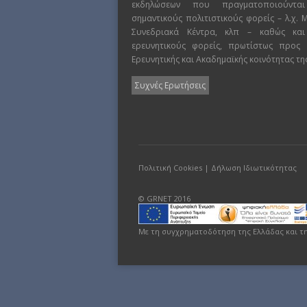
εκδηλώσεων που πραγματοποιούντα
σημαντικούς πολιτιστικούς φορείς – λ.χ.
Συνεδριακά Κέντρα, κλπ – καθώς και
ερευνητικούς φορείς, πρωτίστως προς
Ερευνητικής και Ακαδημαϊκής κοινότητας τη
Συχνές Ερωτήσεις
Πολιτική Cookies
|
Δήλωση Ιδιωτικότητας
© GRNET 2016
Με τη συγχρηματοδότηση της Ελλάδας και τ