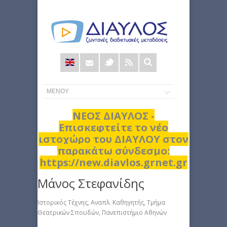
Φόρμα
αναζήτησης
ΝΕΟΣ ΔΙΑΥΛΟΣ -
Επισκεφτείτε το νέο
ιστοχώρο του ΔΙΑΥΛΟΥ στον
παρακάτω σύνδεσμο:
https://new.diavlos.grnet.gr
Μάνος Στεφανίδης
Ιστορικός Τέχνης, Αναπλ. Καθηγητής, Τµήµα
Θεατρικών Σπουδών, Πανεπιστήµιο Αθηνών