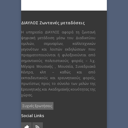
ΔΙΑΥΛΟΣ Ζωντανές μεταδόσεις
Η υπηρεσία ΔΙΑΥΛΟΣ αφορά τη ζωντανή
ψηφιακή μετάδοση μέσω του Διαδικτύου
ομιλιών, σεμιναρίων, καλλιτεχνικών
γεγονότων και λοιπών εκδηλώσεων που
πραγματοποιούνται ή φιλοξενούνται από
σημαντικούς πολιτιστικούς φορείς – λ.χ.
Μέγαρα Μουσικής , Μουσεία, Συνεδριακά
Κέντρα, κλπ – καθώς και από
εκπαιδευτικούς και ερευνητικούς φορείς,
πρωτίστως προς το σύνολο των μελών της
Ερευνητικής και Ακαδημαϊκής κοινότητας της
χώρας.
Συχνές Ερωτήσεις
Social Links