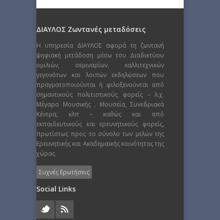
ΔΙΑΥΛΟΣ Ζωντανές μεταδόσεις
Η υπηρεσία ΔΙΑΥΛΟΣ αφορά τη ζωντανή
ψηφιακή μετάδοση μέσω του Διαδικτύου
ομιλιών, σεμιναρίων, καλλιτεχνικών
γεγονότων και λοιπών εκδηλώσεων που
πραγματοποιούνται ή φιλοξενούνται από
σημαντικούς πολιτιστικούς φορείς – λ.χ.
Μέγαρα Μουσικής , Μουσεία, Συνεδριακά
Κέντρα, κλπ – καθώς και από
εκπαιδευτικούς και ερευνητικούς φορείς,
πρωτίστως προς το σύνολο των μελών της
Ερευνητικής και Ακαδημαϊκής κοινότητας της
χώρας.
Συχνές Ερωτήσεις
Social Links