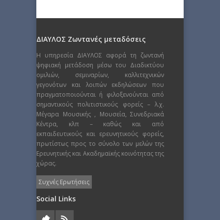
ΔΙΑΥΛΟΣ Ζωντανές μεταδόσεις
Η υπηρεσία ΔΙΑΥΛΟΣ αφορά τη ζωντανή
ψηφιακή μετάδοση μέσω του Διαδικτύου
ομιλιών, σεμιναρίων, καλλιτεχνικών
γεγονότων και λοιπών εκδηλώσεων που
πραγματοποιούνται ή φιλοξενούνται από
σημαντικούς πολιτιστικούς φορείς – λ.χ.
Μέγαρα Μουσικής , Μουσεία, Συνεδριακά
Κέντρα, κλπ – καθώς και από
εκπαιδευτικούς και ερευνητικούς φορείς,
πρωτίστως προς το σύνολο των μελών της
Ερευνητικής και Ακαδημαϊκής κοινότητας της
χώρας.
Συχνές Ερωτήσεις
Social Links