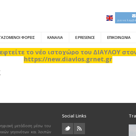
για να λαμβ
ΓΑΖΟΜΕΝΟΙ ΦΟΡΕΙΣ
ΚΑΝΑΛΙΑ
E:PRESENCE
ΕΠΙΚΟΙΝΩΝΙΑ
εφτείτε το νέο ιστοχώρο του ΔΙΑΥΛΟΥ στ
https://new.diavlos.grnet.gr
ς
Social Links
Tra
ψηφιακή μετάδοση μέσω του
χνικών γεγονότων και λοιπών