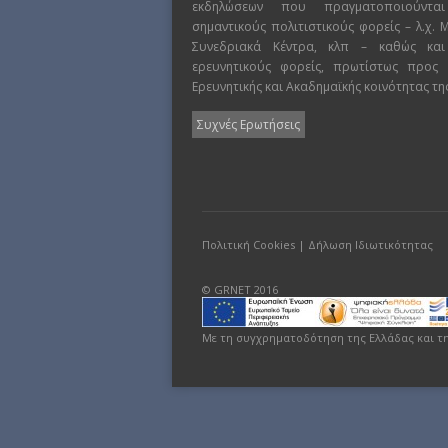
εκδηλώσεων που πραγματοποιούντα
σημαντικούς πολιτιστικούς φορείς – λ.χ.
Συνεδριακά Κέντρα, κλπ – καθώς και
ερευνητικούς φορείς, πρωτίστως προς
Ερευνητικής και Ακαδημαϊκής κοινότητας τη
Συχνές Ερωτήσεις
Πολιτική Cookies
|
Δήλωση Ιδιωτικότητας
© GRNET 2016
Με τη συγχρηματοδότηση της Ελλάδας και τ