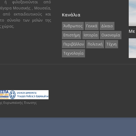
ι ή φιλοξενούνται από
 Μέγαρα Μουσικής , Μουσεία,
 από εκπαιδευτικούς και
Κανάλια
 το σύνολο των μελών της
Άνθρωπος
Γενικά
Δίκαιο
ς χώρας.
Με
Επιστήμη
Ιστορία
Οικονομία
Περιβάλλον
Πολιτική
Τέχνη
Τεχνολογία
ης Ευρωπαϊκής Ένωσης